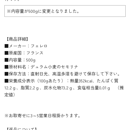
※内容量が500gに変更となりました。
【商品詳細】
■メーカー：フェレロ
■原産国：フランス
■内容量：500g
■原材料名：デュラム小麦のセモリナ
■保存方法：直射日光、高温多湿を避けて保存して下さい。
■栄養成分表示（100gあたり）：熱量352kcal、たんぱく質
12.2ｇ、脂質2.2ｇ、炭水化物73.2ｇ、食塩相当量0.01ｇ （推
定値）
※お取寄せに3～5営業日程掛かります。
【返品について】