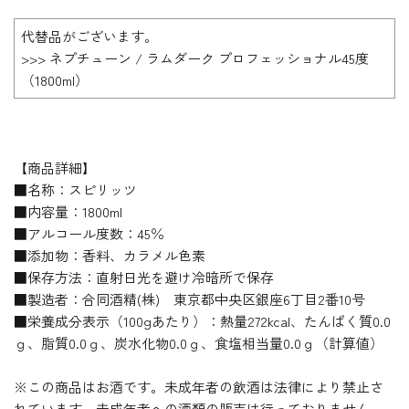
代替品がございます。
>>> ネプチューン / ラムダーク プロフェッショナル45度
（1800ml）
【商品詳細】
■名称：スピリッツ
■内容量：1800ml
■アルコール度数：45％
■添加物：香料、カラメル色素
■保存方法：直射日光を避け冷暗所で保存
■製造者：合同酒精(株) 東京都中央区銀座6丁目2番10号
■栄養成分表示（100gあたり）：熱量272kcal、たんぱく質0.0
ｇ、脂質0.0ｇ、炭水化物0.0ｇ、食塩相当量0.0ｇ（計算値）
※この商品はお酒です。未成年者の飲酒は法律により禁止さ
れています。未成年者への酒類の販売は行っておりません。