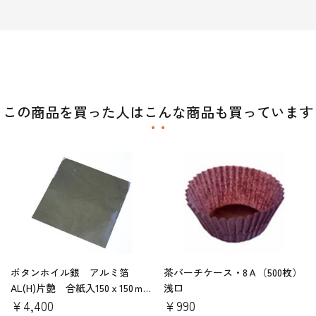
この商品を買った人はこんな商品も買っています
ボタンホイル銀 アルミ箔
茶パーチケース・8Ａ（500枚）
AL(H)片艶 合紙入150ｘ150ｍ
浅口
ｍ（1000枚）
￥4,400
￥990