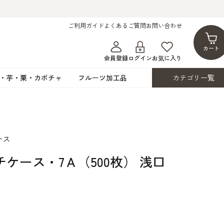
ご利用ガイド
よくあるご質問
お問い合わせ
カート
会員登録
ログイン
お気に入り
・芋・栗・カボチャ
フルーツ加工品
カテゴリ一覧
ト
蜂蜜・蜜蝋
シロップ漬け・水煮
フレーバーチョコレート
ココアパウダー
ンプキン
黒みつ・黒糖蜜
フルーツ洋酒漬け
洋生用チョコ・パータグラッセ
チップチョコ
ース
ツ・シード
ワッフルシュガー
フルーツゼスト
カカオマス・カカオバター
バトンショコラ
カ
フルーツ加工品
カスタード・フラワ
イースト・添
ケース・7Ａ（500枚） 浅口
ト
その他の砂糖類
デコレーション用
カカオニブ
ーペースト