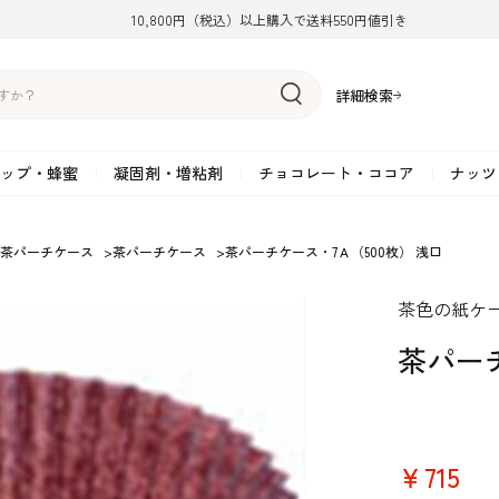
10,800円（税込）以上購入で送料550円値引き
詳細検索
ップ・蜂蜜
凝固剤・増粘剤
チョコレート・ココア
ナッツ
リーム
糖
アーモンド
ドライフルーツ
米粉
オイル・ラード
ゼラチン
水飴・転化糖・フォンダン
ココナッツ
ミックス粉
増粘剤・安定剤
ジャム・ソース・ペース
スイートチョコレート
ポテト・芋
茶パーチケース
>
茶パーチケース
>
茶パーチケース・7Ａ（500枚） 浅口
糖
クルミ
フルーツピューレ
野菜加工品
ペクチン
てん菜糖（ビート糖）
ペースト
その他粉類
SOSA
果汁・エキス
ミルクチョコレート
カボチャ・パ
茶色の紙ケ
糖・ブラウンシュガー
ピスタチオ
フルーツピール
雑穀類
寒天
メープル・モラセス
プラリネ
その他
粉末・顆粒
ホワイトチョコレート
その他のナッ
凝固剤・増粘剤
チョコレート・ココ
ナッツ・芋・栗・
茶パーチ
ナ粉
ラメル加工品
ヘーゼルナッツ
フルーツホール・カット
でんぷん粉
アガー
シロップ・ソース
栗・マロン
フリーズドライ
ガナッシュ用チョコレー
ア
ボチャ
￥715