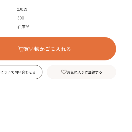
デコレーション･色
包材･ラッピング･デ
型・道具・そ
23039
素･キャンドル
ザートカップ
300
在庫品
買い物かごに入れる
品について問い合わせる
お気に入りに登録する