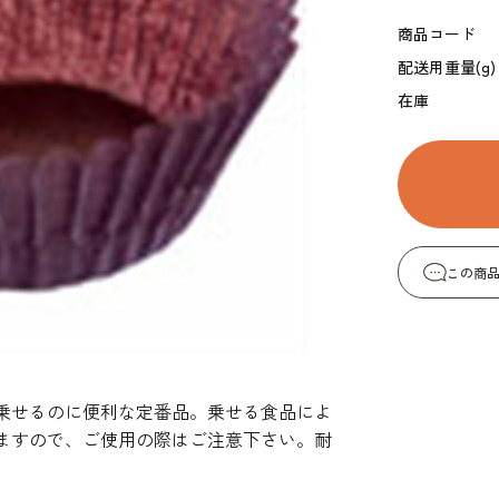
コーヒー・紅茶・ハ
酒類・アルコール
和風素材
商品コード
ーブ
配送用重量(g)
在庫
この商
乗せるのに便利な定番品。乗せる食品によ
ますので、ご使用の際はご注意下さい。耐