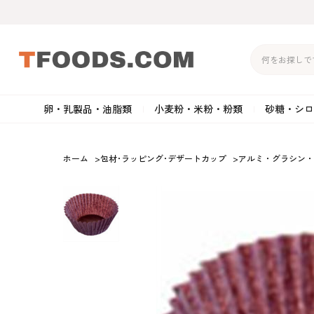
卵・乳製品・油脂類
小麦粉・米粉・粉類
砂糖・シロ
バター
強力粉
生クリーム・ホイップク
砂
ホーム
>
包材･ラッピング･デザートカップ
>
アルミ・グラシン・
マーガリン
準強力粉
その他の乳製品
粉
クリームチーズ
薄力粉
卵黄・卵白
黒
卵・乳製品・油脂類
小麦粉・米粉・粉類
砂糖・シロップ・蜂
その他のチーズ
全粒粉・ライ麦粉・セモリ
ショートニング
カ
蜜