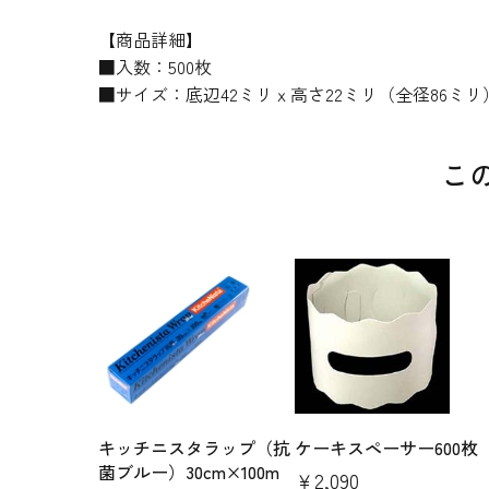
【商品詳細】
■入数：500枚
■サイズ：底辺42ミリｘ高さ22ミリ（全径86ミリ
こ
キッチニスタラップ（抗
ケーキスペーサー600枚
菌ブルー）30cm×100m
￥2,090