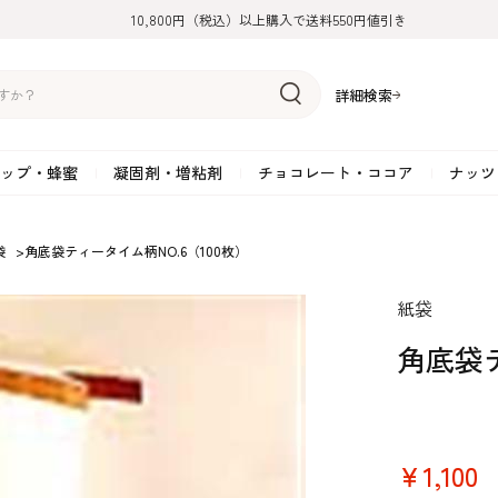
10,800円（税込）以上購入で送料550円値引き
詳細検索
ップ・蜂蜜
凝固剤・増粘剤
チョコレート・ココア
ナッツ
リーム
糖
アーモンド
ドライフルーツ
米粉
オイル・ラード
ゼラチン
水飴・転化糖・フォンダン
ココナッツ
ミックス粉
増粘剤・安定剤
ジャム・ソース・ペース
スイートチョコレート
ポテト・芋
袋
>
角底袋ティータイム柄NO.6（100枚）
糖
クルミ
フルーツピューレ
野菜加工品
ペクチン
てん菜糖（ビート糖）
ペースト
その他粉類
SOSA
果汁・エキス
ミルクチョコレート
カボチャ・パ
紙袋
糖・ブラウンシュガー
ピスタチオ
フルーツピール
雑穀類
寒天
メープル・モラセス
プラリネ
その他
粉末・顆粒
ホワイトチョコレート
その他のナッ
凝固剤・増粘剤
チョコレート・ココ
ナッツ・芋・栗・
角底袋テ
ナ粉
ラメル加工品
ヘーゼルナッツ
フルーツホール・カット
でんぷん粉
アガー
シロップ・ソース
栗・マロン
フリーズドライ
ガナッシュ用チョコレー
ア
ボチャ
￥1,100