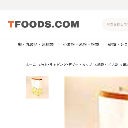
卵・乳製品・油脂類
小麦粉・米粉・粉類
砂糖・シロ
バター
強力粉
生クリーム・ホイップク
砂
ホーム
>
包材･ラッピング･デザートカップ
>
紙袋・ポリ袋
>
紙
マーガリン
準強力粉
その他の乳製品
粉
クリームチーズ
薄力粉
卵黄・卵白
黒
卵・乳製品・油脂類
小麦粉・米粉・粉類
砂糖・シロップ・蜂
その他のチーズ
全粒粉・ライ麦粉・セモリ
ショートニング
カ
蜜