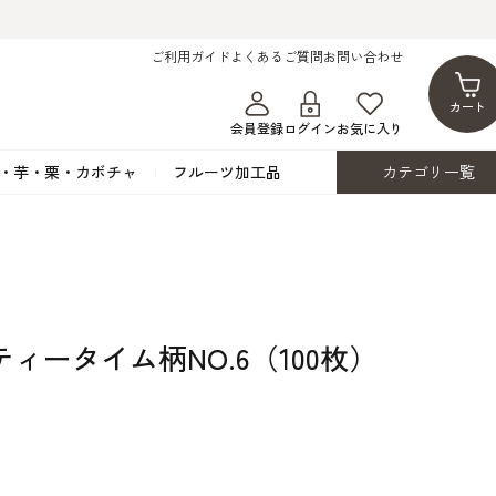
ご利用ガイド
よくあるご質問
お問い合わせ
カート
会員登録
ログイン
お気に入り
・芋・栗・カボチャ
フルーツ加工品
カテゴリ一覧
ト
蜂蜜・蜜蝋
シロップ漬け・水煮
フレーバーチョコレート
ココアパウダー
ンプキン
黒みつ・黒糖蜜
フルーツ洋酒漬け
洋生用チョコ・パータグラッセ
チップチョコ
ツ・シード
ワッフルシュガー
フルーツゼスト
カカオマス・カカオバター
バトンショコラ
カ
フルーツ加工品
カスタード・フラワ
イースト・添
ィータイム柄NO.6（100枚）
ト
その他の砂糖類
デコレーション用
カカオニブ
ーペースト