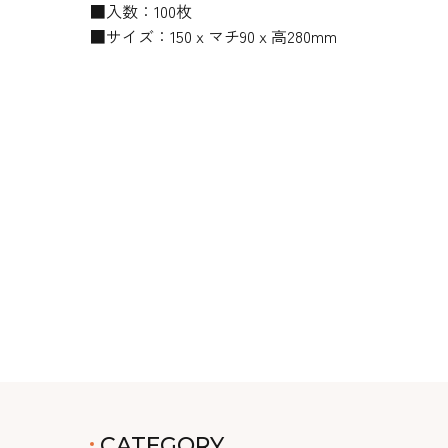
■入数：100枚
■サイズ：150ｘマチ90ｘ高280mm
CATEGORY