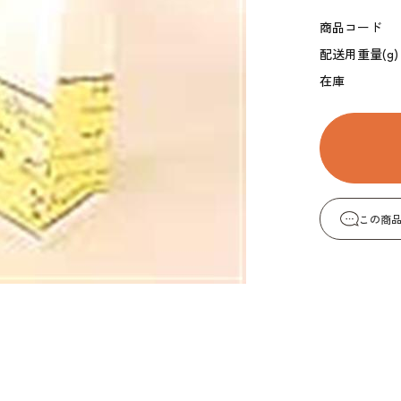
コーヒー・紅茶・ハ
酒類・アルコール
和風素材
商品コード
ーブ
配送用重量(g)
在庫
この商