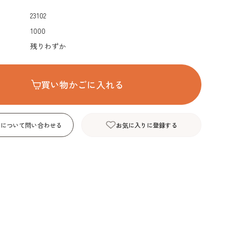
デコレーション･色
包材･ラッピング･デ
型・道具・そ
23102
素･キャンドル
ザートカップ
1000
残りわずか
買い物かごに入れる
品について問い合わせる
お気に入りに登録する