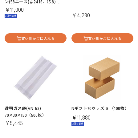
ン(58エース)＃2416-（5.8）
（100枚)
￥11,000
￥4,290
買い物かごに入れる
買い物かごに入れる
透明ガス袋(VN-53)
Nギフト70ウッズ S （100枚）
70×30×150（500枚）
￥11,880
￥5,445