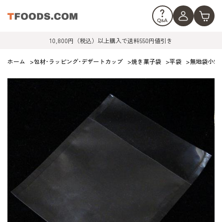
10,800円（税込）以上購入で送料550円値引き
ホーム
>
包材･ラッピング･デザートカップ
>
焼き菓子袋
>
平袋
>
無地袋小SL-