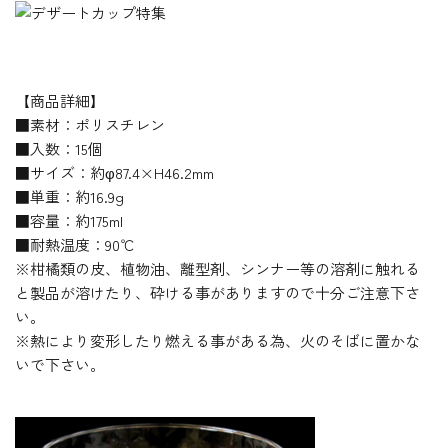
【商品詳細】
■素材：ポリスチレン
■入数：15個
■サイズ：約φ87.4×H46.2mm
■単重：約16.9g
■容量：約175ml
■耐熱温度：90℃
※柑橘類の皮、植物油、離型剤、シンナー等の溶剤に触れる
と製品が溶けたり、砕ける事がありますので十分ご注意下さ
い。
※熱により変形したり燃える事がある為、火のそばに置かな
いで下さい。