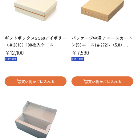
ギフトボックスSG60アイボリー
パッケージ中澤 / エースカート
（＃2016）100枚入ケース
ン(58エース)＃2721-（5.8）
￥12,100
（50枚)
￥7,590
買い物かごに入れる
買い物かごに入れる