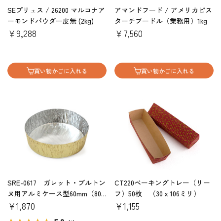
SEプリュス / 26200 マルコナア
アマンドフード / アメリカピス
ーモンドパウダー皮無 (2kg)
ターチプードル（業務用）1kg
￥9,288
￥7,560
買い物かごに入れる
買い物かごに入れる
SRE-0617 ガレット・ブルトン
CT220ベーキングトレー（リー
ヌ用アルミケース型60mm（80
フ）50枚 （30ｘ106ミリ）
枚）Y000581
￥1,870
￥1,155