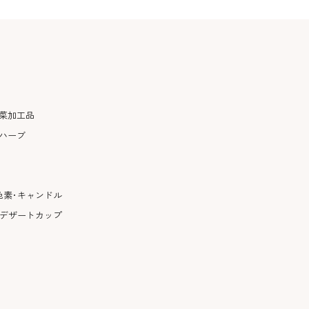
菜加工品
ハーブ
色素･キャンドル
･デザートカップ