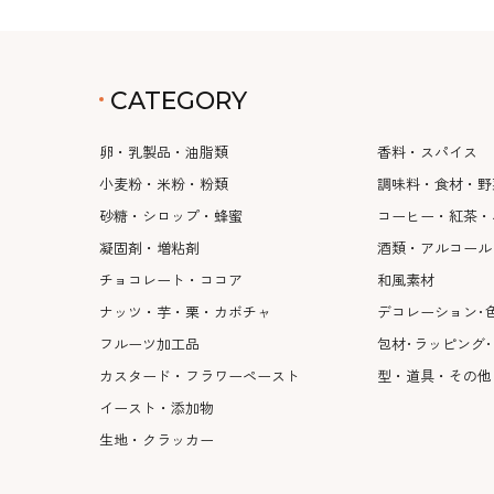
CATEGORY
卵・乳製品・油脂類
香料・スパイス
小麦粉・米粉・粉類
調味料・食材・野
砂糖・シロップ・蜂蜜
コーヒー・紅茶・
凝固剤・増粘剤
酒類・アルコール
チョコレート・ココア
和風素材
ナッツ・芋・栗・カボチャ
デコレーション･
フルーツ加工品
包材･ラッピング
カスタード・フラワーペースト
型・道具・その他
イースト・添加物
生地・クラッカー