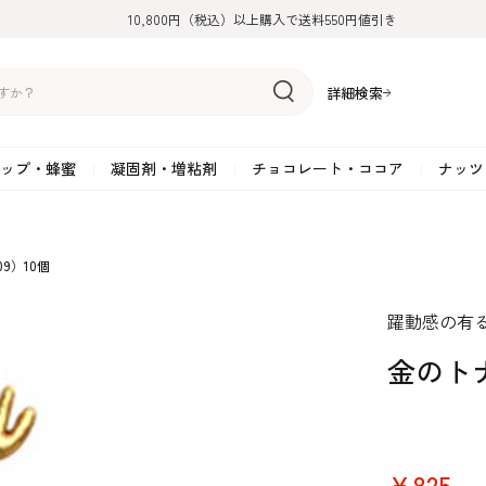
10,800円（税込）以上購入で送料550円値引き
詳細検索
ップ・蜂蜜
凝固剤・増粘剤
チョコレート・ココア
ナッツ
リーム
糖
アーモンド
ドライフルーツ
米粉
オイル・ラード
ゼラチン
水飴・転化糖・フォンダン
ココナッツ
ミックス粉
増粘剤・安定剤
ジャム・ソース・ペース
スイートチョコレート
ポテト・芋
9）10個
糖
クルミ
フルーツピューレ
野菜加工品
ペクチン
てん菜糖（ビート糖）
ペースト
その他粉類
SOSA
果汁・エキス
ミルクチョコレート
カボチャ・パ
糖・ブラウンシュガー
ピスタチオ
フルーツピール
雑穀類
寒天
メープル・モラセス
プラリネ
その他
粉末・顆粒
ホワイトチョコレート
その他のナッ
躍動感の有
凝固剤・増粘剤
チョコレート・ココ
ナッツ・芋・栗・
ナ粉
ラメル加工品
ヘーゼルナッツ
フルーツホール・カット
でんぷん粉
アガー
シロップ・ソース
栗・マロン
フリーズドライ
ガナッシュ用チョコレー
ア
ボチャ
金のトナ
￥825