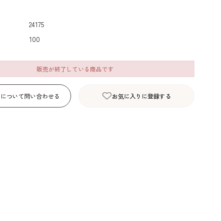
デコレーション･色
包材･ラッピング･デ
型・道具・そ
素･キャンドル
ザートカップ
24175
100
販売が終了している商品です
品について問い合わせる
お気に入りに登録する