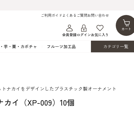
ご利用ガイド
よくあるご質問
お問い合わせ
カート
会員登録
ログイン
お気に入り
・芋・栗・カボチャ
フルーツ加工品
カテゴリ一覧
ト
蜂蜜・蜜蝋
シロップ漬け・水煮
フレーバーチョコレート
ココアパウダー
ンプキン
黒みつ・黒糖蜜
フルーツ洋酒漬け
洋生用チョコ・パータグラッセ
チップチョコ
ツ・シード
ワッフルシュガー
フルーツゼスト
カカオマス・カカオバター
バトンショコラ
るトナカイをデザインしたプラスチック製オーナメント
カ
フルーツ加工品
カスタード・フラワ
イースト・添
ト
その他の砂糖類
デコレーション用
カカオニブ
ーペースト
カイ（XP-009）10個