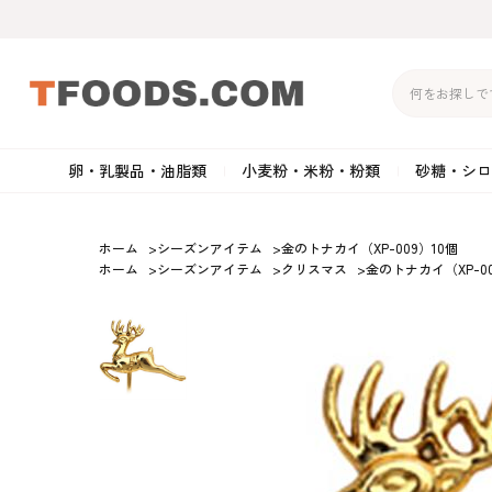
卵・乳製品・油脂類
小麦粉・米粉・粉類
砂糖・シロ
バター
強力粉
生クリーム・ホイップク
砂
ホーム
>
シーズンアイテム
>
金のトナカイ（XP-009）10個
ホーム
>
シーズンアイテム
>
クリスマス
>
金のトナカイ（XP-00
マーガリン
準強力粉
その他の乳製品
粉
クリームチーズ
薄力粉
卵黄・卵白
黒
卵・乳製品・油脂類
小麦粉・米粉・粉類
砂糖・シロップ・蜂
その他のチーズ
全粒粉・ライ麦粉・セモリ
ショートニング
カ
蜜