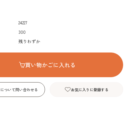
デコレーション･色
包材･ラッピング･デ
型・道具・そ
素･キャンドル
ザートカップ
24227
300
残りわずか
買い物かごに入れる
品について問い合わせる
お気に入りに登録する