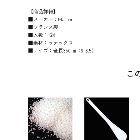
【商品詳細】
■メーカー：Matfer
■フランス製
■入数：1組
■素材：ラテックス
■サイズ：全長350㎜（6-6.5）
こ