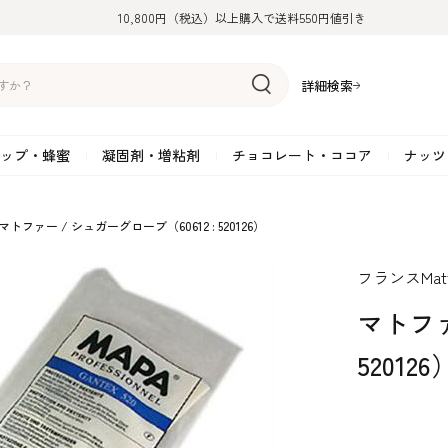
10,800円（税込）以上購入で送料550円値引き
詳細検索
ップ・蜂蜜
凝固剤・増粘剤
チョコレート・ココア
ナッツ
リーム
糖
アーモンド
ドライフルーツ
米粉
オイル・ラード
ゼラチン
水飴・転化糖・フォンダン
ココナッツ
ミックス粉
増粘剤・安定剤
ジャム・ソース・ペース
スイートチョコレート
ポテト・芋
マトファー / シュガーグローブ（60612 : 520126）
糖
クルミ
フルーツピューレ
野菜加工品
ペクチン
てん菜糖（ビート糖）
ペースト
その他粉類
SOSA
果汁・エキス
ミルクチョコレート
カボチャ・パ
フランスMat
糖・ブラウンシュガー
ピスタチオ
フルーツピール
雑穀類
寒天
メープル・モラセス
プラリネ
その他
粉末・顆粒
ホワイトチョコレート
その他のナッ
凝固剤・増粘剤
チョコレート・ココ
ナッツ・芋・栗・
マトファ
ナ粉
ラメル加工品
ヘーゼルナッツ
フルーツホール・カット
でんぷん粉
アガー
シロップ・ソース
栗・マロン
フリーズドライ
ガナッシュ用チョコレー
ア
ボチャ
520126