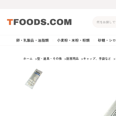
卵・乳製品・油脂類
小麦粉・米粉・粉類
砂糖・シロ
バター
強力粉
生クリーム・ホイップク
砂
ホーム
>
型・道具・その他
>
厨房用品
>
キャップ、手袋など
>
マーガリン
準強力粉
その他の乳製品
粉
クリームチーズ
薄力粉
卵黄・卵白
黒
卵・乳製品・油脂類
小麦粉・米粉・粉類
砂糖・シロップ・蜂
その他のチーズ
全粒粉・ライ麦粉・セモリ
ショートニング
カ
蜜