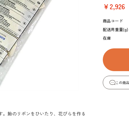
コーヒー・紅茶・ハ
酒類・アルコール
￥2,926
和風素材
ーブ
商品コード
配送用重量(g)
在庫
この商
す。飴のリボンをひいたり、花びらを作る