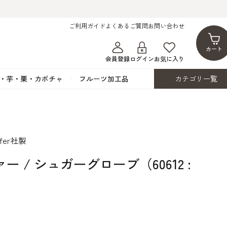
ご利用ガイド
よくあるご質問
お問い合わせ
カート
会員登録
ログイン
お気に入り
・芋・栗・カボチャ
フルーツ加工品
カテゴリ一覧
ト
蜂蜜・蜜蝋
シロップ漬け・水煮
フレーバーチョコレート
ココアパウダー
ンプキン
黒みつ・黒糖蜜
フルーツ洋酒漬け
洋生用チョコ・パータグラッセ
チップチョコ
fer社製
ツ・シード
ワッフルシュガー
フルーツゼスト
カカオマス・カカオバター
バトンショコラ
カ
フルーツ加工品
カスタード・フラワ
イースト・添
ー / シュガーグローブ（60612 :
ト
その他の砂糖類
デコレーション用
カカオニブ
ーペースト
）