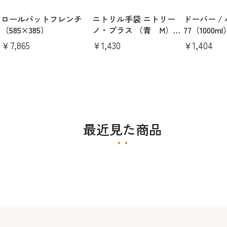
ロールパットフレンチ
ニトリル手袋 ニトリー
ドーバー /
（585×385）
ノ・プラス （青 M）
77（1000ml
100枚
￥7,865
￥1,430
￥1,404
最近見た商品