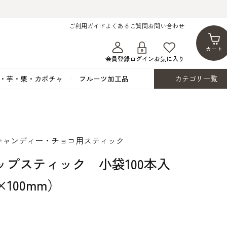
ご利用ガイド
よくあるご質問
お問い合わせ
カート
会員登録
ログイン
お気に入り
・芋・栗・カボチャ
フルーツ加工品
カテゴリ一覧
ト
蜂蜜・蜜蝋
シロップ漬け・水煮
フレーバーチョコレート
ココアパウダー
ンプキン
黒みつ・黒糖蜜
フルーツ洋酒漬け
洋生用チョコ・パータグラッセ
チップチョコ
キャンディー・チョコ用スティック
ツ・シード
ワッフルシュガー
フルーツゼスト
カカオマス・カカオバター
バトンショコラ
カ
フルーツ加工品
カスタード・フラワ
イースト・添
ップスティック 小袋100本入
ト
その他の砂糖類
デコレーション用
カカオニブ
ーペースト
×100mm）