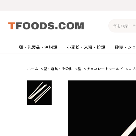
卵・乳製品・油脂類
小麦粉・米粉・粉類
砂糖・シロ
バター
強力粉
生クリーム・ホイップク
砂
ホーム
>
型・道具・その他
>
型
>
チョコレートモールド
>
ロリ
マーガリン
準強力粉
その他の乳製品
粉
クリームチーズ
薄力粉
卵黄・卵白
黒
卵・乳製品・油脂類
小麦粉・米粉・粉類
砂糖・シロップ・蜂
その他のチーズ
全粒粉・ライ麦粉・セモリ
ショートニング
カ
蜜