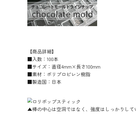
【商品詳細】
■入数：100本
■サイズ：直径4mm×長さ100mm
■素材：ポリプロピレン樹脂
■製造国：日本
▲棒の中心は空洞ではなく、強度はしっかりして