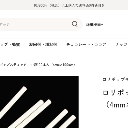
10,800円（税込）以上購入で送料550円値引き
詳細検索
ップ・蜂蜜
凝固剤・増粘剤
チョコレート・ココア
ナッツ
リーム
糖
アーモンド
ドライフルーツ
米粉
オイル・ラード
ゼラチン
水飴・転化糖・フォンダン
ココナッツ
ミックス粉
増粘剤・安定剤
ジャム・ソース・ペース
スイートチョコレート
ポテト・芋
ポップスティック 小袋100本入（4mm×100mm）
糖
クルミ
フルーツピューレ
野菜加工品
ペクチン
てん菜糖（ビート糖）
ペースト
その他粉類
SOSA
果汁・エキス
ミルクチョコレート
カボチャ・パ
ロリポップ
糖・ブラウンシュガー
ピスタチオ
フルーツピール
雑穀類
寒天
メープル・モラセス
プラリネ
その他
粉末・顆粒
ホワイトチョコレート
その他のナッ
凝固剤・増粘剤
チョコレート・ココ
ナッツ・芋・栗・
ロリポ
ナ粉
ラメル加工品
ヘーゼルナッツ
フルーツホール・カット
でんぷん粉
アガー
シロップ・ソース
栗・マロン
フリーズドライ
ガナッシュ用チョコレー
ア
ボチャ
（4mm