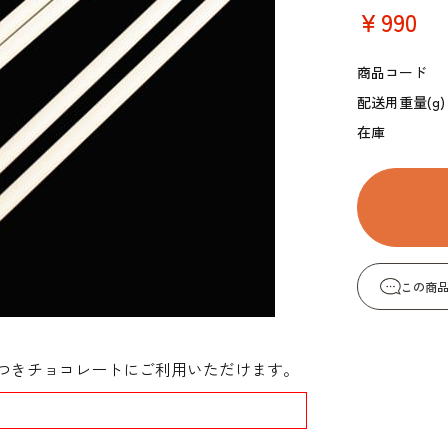
コーヒー・紅茶・ハ
酒類・アルコール
￥990
和風素材
ーブ
商品コード
配送用重量(g)
在庫
この商
。棒つきチョコレートにご利用いただけます。