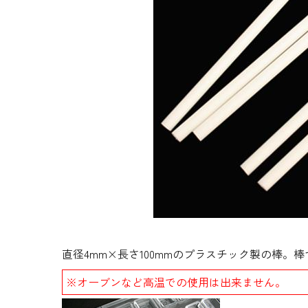
生地・クラッカー
香料・スパイス
調味料・食材・野菜
加工品
直径4mm×長さ100mmのプラスチック製の棒
※オーブンなど高温での使用は出来ません。