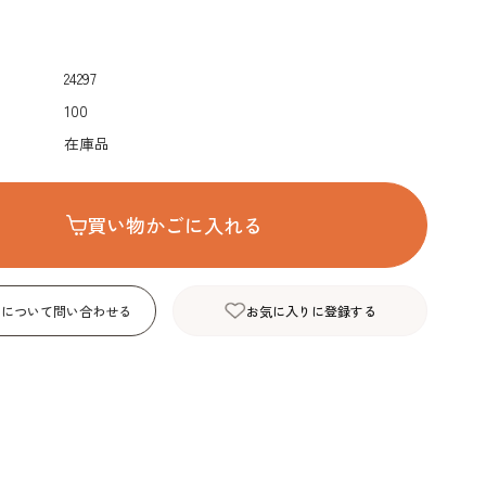
デコレーション･色
包材･ラッピング･デ
型・道具・そ
素･キャンドル
ザートカップ
24297
100
在庫品
買い物かごに入れる
品について問い合わせる
お気に入りに登録する