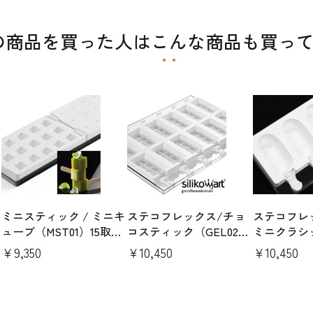
の商品を買った人はこんな商品も買っ
ミニスティック / ミニキ
ステコフレックス/チョ
ステコフレ
8
ューブ（MST01）15取り
コスティック（GEL02）
ミニクラシ
×2枚（トレー＆スティ
6取り×2枚（トレー＆ス
（GEL01M
￥9,350
￥10,450
￥10,450
ック50本付）
ティック50本付）
（トレー＆
100本付）