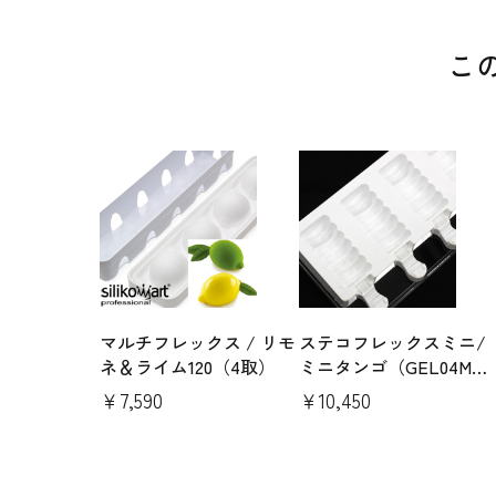
こ
マルチフレックス / リモ
ステコフレックスミニ/
ネ＆ライム120（4取）
ミニタンゴ（GEL04M）
取り×2枚（トレー＆ス
￥7,590
￥10,450
ティック100本付）