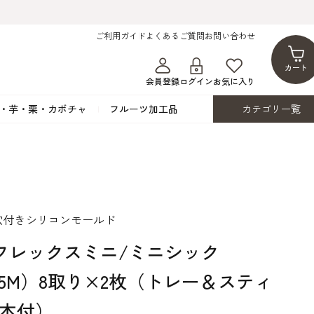
ご利用ガイド
よくあるご質問
お問い合わせ
カート
会員登録
ログイン
お気に入り
・芋・栗・カボチャ
フルーツ加工品
カテゴリ一覧
ト
蜂蜜・蜜蝋
シロップ漬け・水煮
フレーバーチョコレート
ココアパウダー
ンプキン
黒みつ・黒糖蜜
フルーツ洋酒漬け
洋生用チョコ・パータグラッセ
チップチョコ
ツ・シード
ワッフルシュガー
フルーツゼスト
カカオマス・カカオバター
バトンショコラ
カ
フルーツ加工品
カスタード・フラワ
イースト・添
穴付きシリコンモールド
ト
その他の砂糖類
デコレーション用
カカオニブ
ーペースト
フレックスミニ/ミニシック
05M）8取り×2枚（トレー＆スティ
0本付）