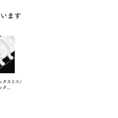
ています
ックスミニ/
ック
）8取り×2枚
スティック