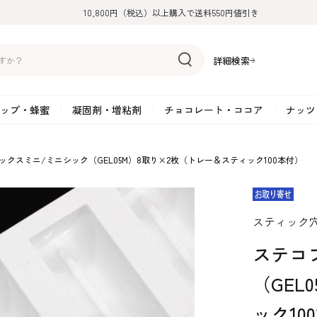
10,800円（税込）以上購入で送料550円値引き
詳細検索
ップ・蜂蜜
凝固剤・増粘剤
チョコレート・ココア
ナッツ
リーム
糖
アーモンド
ドライフルーツ
米粉
オイル・ラード
ゼラチン
水飴・転化糖・フォンダン
ココナッツ
ミックス粉
増粘剤・安定剤
ジャム・ソース・ペース
スイートチョコレート
ポテト・芋
ックスミニ/ミニシック（GEL05M）8取り×2枚（トレー＆スティック100本付）
糖
クルミ
フルーツピューレ
野菜加工品
ペクチン
てん菜糖（ビート糖）
ペースト
その他粉類
SOSA
果汁・エキス
ミルクチョコレート
カボチャ・パ
糖・ブラウンシュガー
ピスタチオ
フルーツピール
雑穀類
寒天
メープル・モラセス
プラリネ
その他
粉末・顆粒
ホワイトチョコレート
その他のナッ
凝固剤・増粘剤
チョコレート・ココ
ナッツ・芋・栗・
スティック
ナ粉
ラメル加工品
ヘーゼルナッツ
フルーツホール・カット
でんぷん粉
アガー
シロップ・ソース
栗・マロン
フリーズドライ
ガナッシュ用チョコレー
ア
ボチャ
ステコ
（GEL
ック10