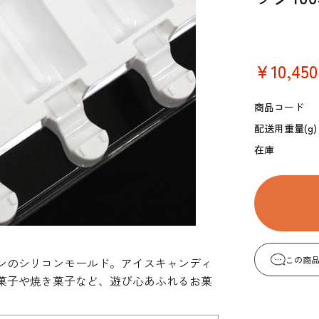
コーヒー・紅茶・ハ
酒類・アルコール
和風素材
ーブ
￥10,450
商品コード
配送用重量(g)
在庫
この商
ンのシリコンモールド。アイスキャンディ
菓子や焼き菓子など、遊び心あふれるお菓