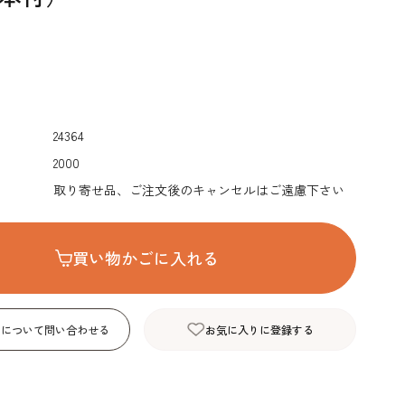
デコレーション･色
包材･ラッピング･デ
型・道具・そ
素･キャンドル
ザートカップ
24364
2000
取り寄せ品、ご注文後のキャンセルはご遠慮下さい
買い物かごに入れる
品について問い合わせる
お気に入りに登録する