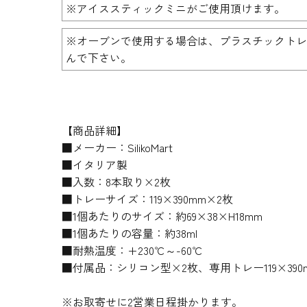
※
アイススティックミニ
がご使用頂けます。
※オーブンで使用する場合は、プラスチックトレ
んで下さい。
【商品詳細】
■メーカー：SilikoMart
■イタリア製
■入数：8本取り×2枚
■トレーサイズ：119×390mm×2枚
■1個あたりのサイズ：約69×38×H18mm
■1個あたりの容量：約38ml
■耐熱温度：+230℃～-60℃
■付属品：シリコン型×2枚、専用トレー119×390
※お取寄せに2営業日程掛かります。