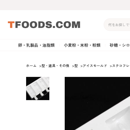
卵・乳製品・油脂類
小麦粉・米粉・粉類
砂糖・シロ
バター
強力粉
生クリーム・ホイップク
砂
ホーム
>
型・道具・その他
>
型
>
アイスモールド
>
ステコフレ
マーガリン
準強力粉
その他の乳製品
粉
クリームチーズ
薄力粉
卵黄・卵白
黒
卵・乳製品・油脂類
小麦粉・米粉・粉類
砂糖・シロップ・蜂
その他のチーズ
全粒粉・ライ麦粉・セモリ
ショートニング
カ
蜜