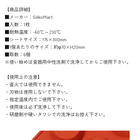
【商品詳細】
■メーカー：SilikoMart
■入数：1枚
■耐熱温度：-60℃～230℃
■シートサイズ：175×300mm
■1個あたりのサイズ：約φ70×H20mm
■取数：6個
※使い始めは食器用中性洗剤で洗浄してからご使用下さい。
【使用上の注意】
・直火では使用できません。
・刃物は使用しないで下さい。
・指定温度内でご使用下さい。
・使用後は必ず洗浄して下さい。
・研磨剤や硬いタワシでの洗浄はお控え下さい。