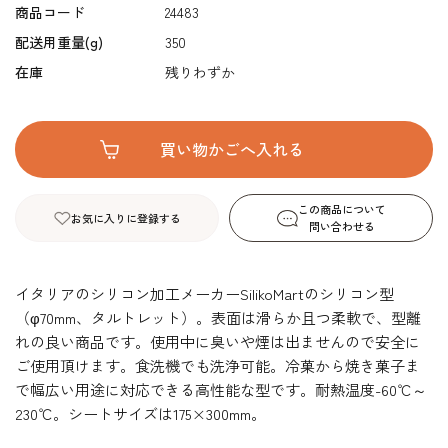
商品コード
24483
配送用重量(g)
350
在庫
残りわずか
この商品について
お気に入りに登録する
問い合わせる
イタリアのシリコン加工メーカーSilikoMartのシリコン型
（φ70mm、タルトレット）。表面は滑らか且つ柔軟で、型離
れの良い商品です。使用中に臭いや煙は出ませんので安全に
ご使用頂けます。食洗機でも洗浄可能。冷菓から焼き菓子ま
で幅広い用途に対応できる高性能な型です。耐熱温度-60℃～
230℃。シートサイズは175×300mm。