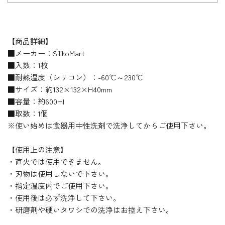
【商品詳細】
■メーカー：SilikoMart
■入数：1枚
■耐熱温度（シリコン）：-60℃～230℃
■サイズ：約132×132×H40mm
■容量：約600ml
■取数：1個
※使い始めは食器用中性洗剤で洗浄してからご使用下さい。
【使用上の注意】
・直火では使用できません。
・刃物は使用しないで下さい。
・指定温度内でご使用下さい。
・使用後は必ず洗浄して下さい。
・研磨剤や硬いタワシでの洗浄はお控え下さい。