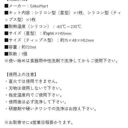
■メーカー：SilikoMart
■キット内容：シリコン型（星型）×1枚、シリコン型（ティ
ップス型）×1枚
■耐熱温度（シリコン）：-60℃～230℃
■サイズ（星型）：約φ96×H55mm
■サイズ（ティップス型）：約75×48×H52mm
■容量：約720ml
■取数：1個
※使い始めは食器用中性洗剤で洗浄してからご使用下さい。
【使用上の注意】
・直火では使用できません。
・刃物は使用しないで下さい。
・指定温度内でご使用下さい。
・使用後は必ず洗浄して下さい。
・研磨剤や硬いタワシでの洗浄はお控え下さい。
※お取寄せに4営業日程掛かります。