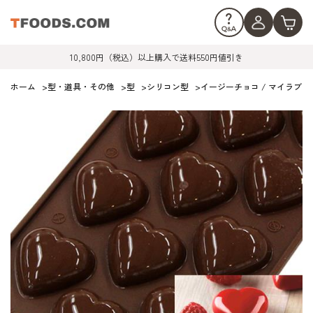
10,800円（税込）以上購入で送料550円値引き
ホーム
>
型・道具・その他
>
型
>
シリコン型
>
イージーチョコ / マイラブ（3D