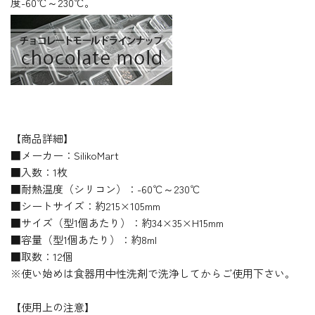
度-60℃～230℃。
【商品詳細】
■メーカー：SilikoMart
■入数：1枚
■耐熱温度（シリコン）：-60℃～230℃
■シートサイズ：約215×105mm
■サイズ（型1個あたり）：約34×35×H15mm
■容量（型1個あたり）：約8ml
■取数：12個
※使い始めは食器用中性洗剤で洗浄してからご使用下さい。
【使用上の注意】