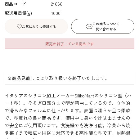
商品コード
24686
配送用重量(g)
1000
この商品について
お気に入りに登録する
問い合わせる
販売が終了している商品です
※商品見直しにより取り扱いを終了いたします。
イタリアのシリコン加工メーカーSilikoMartのシリコン型（ハ
ート型）。そそぎ口部分まで型が湾曲しているので、立体的
で滑らかなフォルムに仕上がります。表面は滑らか且つ柔軟
で、型離れの良い商品です。使用中に臭いや煙は出ませんの
で安全にご使用頂けます。食洗機でも洗浄可能。冷菓から焼
き菓子まで幅広い用途に対応できる高性能な型です。耐熱温