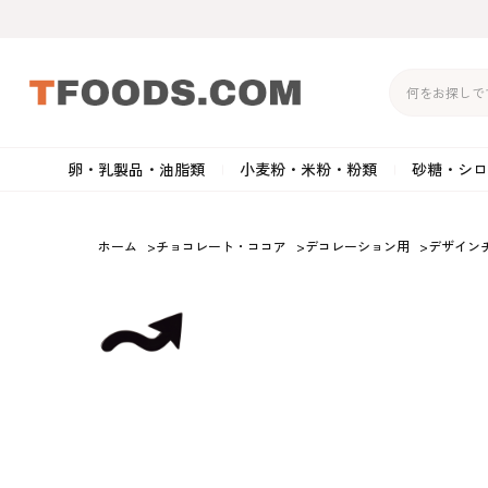
卵・乳製品・油脂類
小麦粉・米粉・粉類
砂糖・シロ
バター
強力粉
生クリーム・ホイップク
砂
ホーム
>
チョコレート・ココア
>
デコレーション用
>
デザイン
マーガリン
準強力粉
その他の乳製品
粉
クリームチーズ
薄力粉
卵黄・卵白
黒
卵・乳製品・油脂類
小麦粉・米粉・粉類
砂糖・シロップ・蜂
その他のチーズ
全粒粉・ライ麦粉・セモリ
ショートニング
カ
蜜