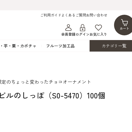
ご利用ガイド
よくあるご質問
お問い合わせ
カート
会員登録
ログイン
お気に入り
・芋・栗・カボチャ
フルーツ加工品
カテゴリ一覧
ト
蜂蜜・蜜蝋
シロップ漬け・水煮
フレーバーチョコレート
ココアパウダー
ンプキン
黒みつ・黒糖蜜
フルーツ洋酒漬け
洋生用チョコ・パータグラッセ
チップチョコ
限定のちょっと変わったチョコオーナメント
ツ・シード
ワッフルシュガー
フルーツゼスト
カカオマス・カカオバター
バトンショコラ
カ
フルーツ加工品
カスタード・フラワ
イースト・添
ビルのしっぽ（S0-5470）100個
ト
その他の砂糖類
デコレーション用
カカオニブ
ーペースト