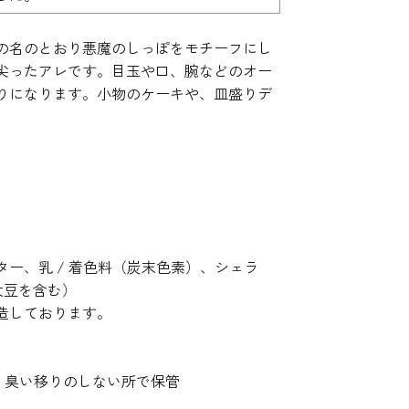
の名のとおり悪魔のしっぽをモチーフにし
尖ったアレです。目玉や口、腕などのオー
りになります。小物のケーキや、皿盛りデ
ー、乳 / 着色料（炭末色素）、シェラ
大豆を含む）
造しております。
所・臭い移りのしない所で保管