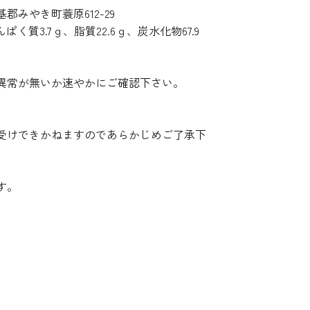
みやき町蓑原612-29
ぱく質3.7ｇ、脂質22.6ｇ、炭水化物67.9
異常が無いか速やかにご確認下さい。
受けできかねますのであらかじめご了承下
す。