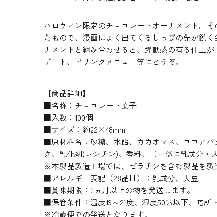
ハロウィン限定のチョコレートオーナメント。そ
たもので、漫画によく出てくるしっぽの先が鋭く
ナメントと組み合わせると、躍動感の有る仕上が
ザート、ドリンクメニュー等にどうぞ。
【商品詳細】
■名称：チョコレート菓子
■入数：100個
■サイズ：約22×48mm
■原材料名：砂糖、水飴、カカオマス、ココアバタ
ク、乳化剤(レシチン)、香料、（一部に乳成分・
※本製品製造工場では、ゼラチンを含む製品を製
■アレルギー表記（28品目）：乳成分、大豆
■賞味期限：3ヵ月以上の物を発送します。
■保管条件：温度19～21度、湿度50％以下、暗
※冷蔵便での発送となります。