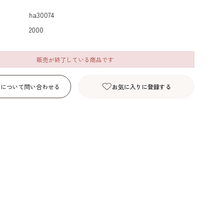
デコレーション･色
包材･ラッピング･デ
型・道具・そ
ha30074
素･キャンドル
ザートカップ
2000
販売が終了している商品です
品について問い合わせる
お気に入りに登録する