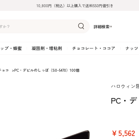
10,800円（税込）以上購入で送料550円値引き
詳細検索
ップ・蜂蜜
凝固剤・増粘剤
チョコレート・ココア
ナッツ
リーム
糖
アーモンド
ドライフルーツ
米粉
オイル・ラード
ゼラチン
水飴・転化糖・フォンダン
ココナッツ
ミックス粉
増粘剤・安定剤
ジャム・ソース・ペース
スイートチョコレート
ポテト・芋
チョコ
>
PC・デビルのしっぽ（S0-5470）100個
糖
クルミ
フルーツピューレ
野菜加工品
ペクチン
てん菜糖（ビート糖）
ペースト
その他粉類
SOSA
果汁・エキス
ミルクチョコレート
カボチャ・パ
ハロウィン
糖・ブラウンシュガー
ピスタチオ
フルーツピール
雑穀類
寒天
メープル・モラセス
プラリネ
その他
粉末・顆粒
ホワイトチョコレート
その他のナッ
凝固剤・増粘剤
チョコレート・ココ
ナッツ・芋・栗・
PC・デ
ナ粉
ラメル加工品
ヘーゼルナッツ
フルーツホール・カット
でんぷん粉
アガー
シロップ・ソース
栗・マロン
フリーズドライ
ガナッシュ用チョコレー
ア
ボチャ
￥5,562