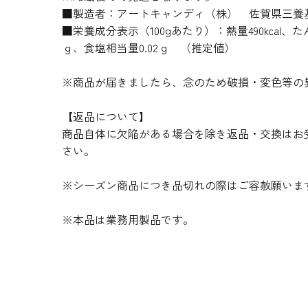
■製造者：アートキャンディ（株） 佐賀県三養基郡
■栄養成分表示（100gあたり）：熱量490kcal、たん
ｇ、食塩相当量0.02ｇ （推定値）
※商品が届きましたら、念のため破損・変色等の
【返品について】
商品自体に欠陥がある場合を除き返品・交換はお
さい。
※シーズン商品につき品切れの際はご容赦願いま
※本品は業務用製品です。