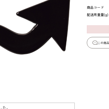
コーヒー・紅茶・ハ
酒類・アルコール
和風素材
商品コード
ーブ
配送用重量(g)
この商
した。