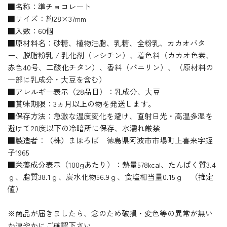
■名称：準チョコレート
■サイズ：約28×37mm
■入数：60個
■原材料名：砂糖、植物油脂、乳糖、全粉乳、カカオバタ
ー、脱脂粉乳 / 乳化剤（レシチン）、着色料（カカオ色素、
赤色40号、二酸化チタン）、香料（バニリン）、（原材料の
一部に乳成分・大豆を含む）
■アレルギー表示（28品目）：乳成分、大豆
■賞味期限：3ヵ月以上の物を発送します。
■保存方法：急激な温度変化を避け、直射日光・高温多湿を
避けて20度以下の冷暗所に保存、水濡れ厳禁
■製造者：（株）まほろば 徳島県阿波市市場町上喜来字蛭
子1965
■栄養成分表示（100gあたり）：熱量578kcal、たんぱく質3.4
ｇ、脂質38.1ｇ、炭水化物56.9ｇ、食塩相当量0.15ｇ （推定
値）
※商品が届きましたら、念のため破損・変色等の異常が無い
か速やかにご確認下さい。