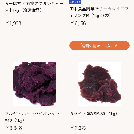
ろーはす / 有機さつまいもペー
田中食品興業所 / サツマイモフ
スト1kg（冷凍食品）
ィリングR（1kg×6袋）
￥1,998
￥6,156
買い物かごに入れる
マルヤ / ポテトバイオレット
カセイ / 紫VSP-50（1kg）
#40（1kg）
￥3,348
￥2,322