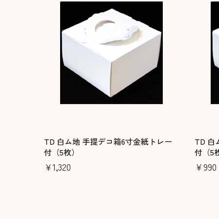
TD 白ム地 手提デコ箱6寸金紙トレー
TD 
付（5枚）
付（5
￥1,320
￥990