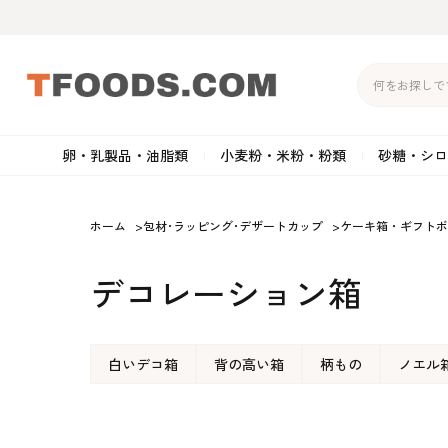
卵・乳製品・油脂類
小麦粉・米粉・粉類
砂糖・シロ
バター
強力粉
生クリーム・ホイップク
砂
ホーム
>
包材･ラッピング･デザートカップ
>
ケーキ箱・ギフトボ
マーガリン
準強力粉
その他の乳製品
粉
デコレーション箱
クリームチーズ
薄力粉
卵黄・卵白
黒
卵・乳製品・油脂類
小麦粉・米粉・粉類
砂糖・シロップ・蜂
その他のチーズ
全粒粉・ライ麦粉・セモリ
ショートニング
カ
蜜
白いデコ箱
背の高い箱
柄もの
ノエル