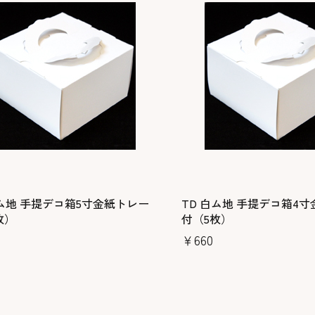
白ム地 手提デコ箱5寸金紙トレー
TD 白ム地 手提デコ箱4
枚）
付（5枚）
￥660