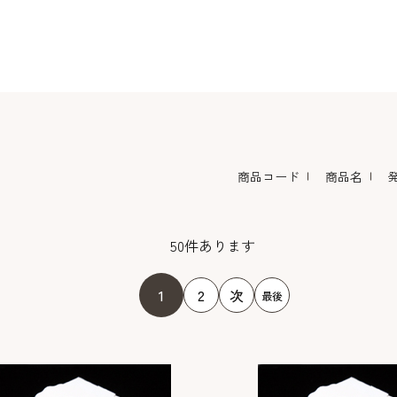
コーヒー・紅茶・ハ
酒類・アルコール
和風素材
ーブ
商品コード
商品名
50
件あります
1
2
次
最後