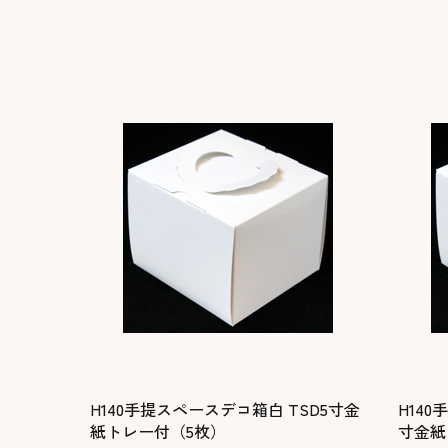
H140手提スペースデコ箱白 TSD5寸金
H140
紙トレー付（5枚）
寸金紙