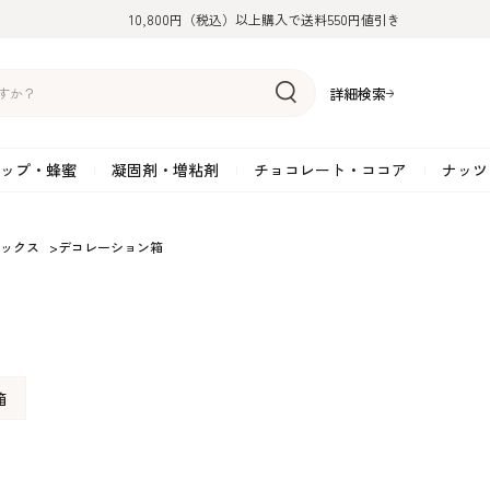
10,800円（税込）以上購入で送料550円値引き
詳細検索
ップ・蜂蜜
凝固剤・増粘剤
チョコレート・ココア
ナッツ
リーム
糖
アーモンド
ドライフルーツ
米粉
オイル・ラード
ゼラチン
水飴・転化糖・フォンダン
ココナッツ
ミックス粉
増粘剤・安定剤
ジャム・ソース・ペース
スイートチョコレート
ポテト・芋
ックス
>
デコレーション箱
糖
クルミ
フルーツピューレ
野菜加工品
ペクチン
てん菜糖（ビート糖）
ペースト
その他粉類
SOSA
果汁・エキス
ミルクチョコレート
カボチャ・パ
糖・ブラウンシュガー
ピスタチオ
フルーツピール
雑穀類
寒天
メープル・モラセス
プラリネ
その他
粉末・顆粒
ホワイトチョコレート
その他のナッ
凝固剤・増粘剤
チョコレート・ココ
ナッツ・芋・栗・
ナ粉
ラメル加工品
ヘーゼルナッツ
フルーツホール・カット
でんぷん粉
アガー
シロップ・ソース
栗・マロン
フリーズドライ
ガナッシュ用チョコレー
ア
ボチャ
箱