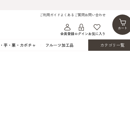
ご利用ガイド
よくあるご質問
お問い合わせ
カート
会員登録
ログイン
お気に入り
・芋・栗・カボチャ
フルーツ加工品
カテゴリ一覧
ト
蜂蜜・蜜蝋
シロップ漬け・水煮
フレーバーチョコレート
ココアパウダー
ンプキン
黒みつ・黒糖蜜
フルーツ洋酒漬け
洋生用チョコ・パータグラッセ
チップチョコ
ツ・シード
ワッフルシュガー
フルーツゼスト
カカオマス・カカオバター
バトンショコラ
カ
フルーツ加工品
カスタード・フラワ
イースト・添
ト
その他の砂糖類
デコレーション用
カカオニブ
ーペースト