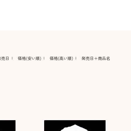
デコレーション･色
包材･ラッピング･デ
型・道具・そ
素･キャンドル
ザートカップ
発売日
価格(安い順)
価格(高い順)
発売日＋商品名