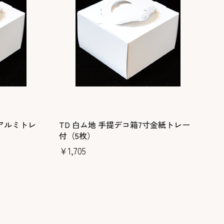
寸アルミトレ
TD 白ム地 手提デコ箱7寸金紙トレー
付（5枚）
￥1,705