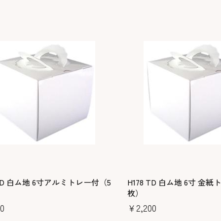
 TD 白ム地 6寸アルミトレー付（5
H178 TD 白ム地 6寸 金
枚）
0
￥2,200