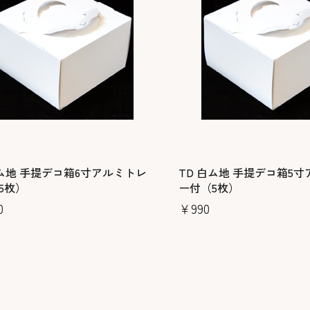
白ム地 手提デコ箱6寸アルミトレ
TD 白ム地 手提デコ箱5
5枚）
ー付（5枚）
0
￥990