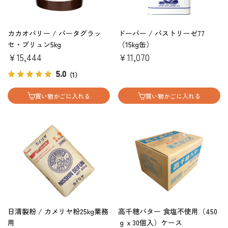
カカオバリー / パータグラッ
ドーバー / パストリーゼ77
セ・ブリュン5kg
（15kg缶）
￥15,444
￥11,070
5.0
（1）
買い物かごに入れる
買い物かごに入れる
日清製粉 / カメリヤ粉25kg業務
高千穂バター 食塩不使用（450
用
ｇｘ30個入）ケース