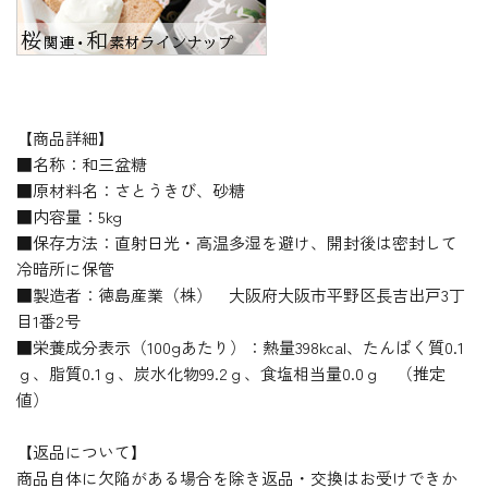
【商品詳細】
■名称：和三盆糖
■原材料名：さとうきび、砂糖
■内容量：5kg
■保存方法：直射日光・高温多湿を避け、開封後は密封して
冷暗所に保管
■製造者：徳島産業（株） 大阪府大阪市平野区長吉出戸3丁
目1番2号
■栄養成分表示（100gあたり）：熱量398kcal、たんぱく質0.1
ｇ、脂質0.1ｇ、炭水化物99.2ｇ、食塩相当量0.0ｇ （推定
値）
【返品について】
商品自体に欠陥がある場合を除き返品・交換はお受けできか