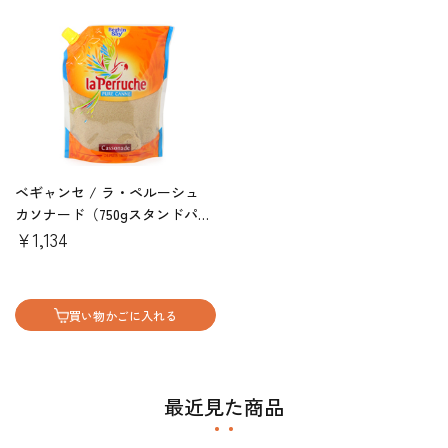
ベギャンセ / ラ・ペルーシュ
カソナード（750gスタンドパッ
ク）
￥1,134
買い物かごに入れる
最近見た商品