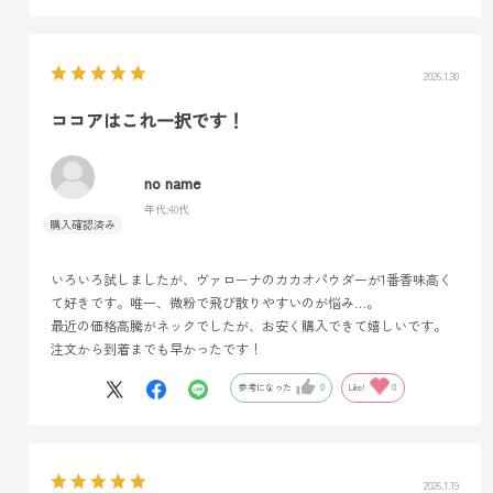
2026.1.30
ココアはこれ一択です！
no name
年代:
40代
いろいろ試しましたが、ヴァローナのカカオパウダーが1番香味高く
て好きです。唯一、微粉で飛び散りやすいのが悩み…。
最近の価格高騰がネックでしたが、お安く購入できて嬉しいです。
注文から到着までも早かったです！
参考になった
0
Like!
0
2026.1.19