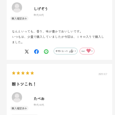
しげぞう
年代:
60代
なんといっても、香り、味が豊かでおいしいです。
いつもは、少量で購入していましたが今回は、Ⅰキロ入りで購入し
ました。
参考になった
0
Like!
0
2025.12.7
断トツこれ！
たべお
年代:
40代