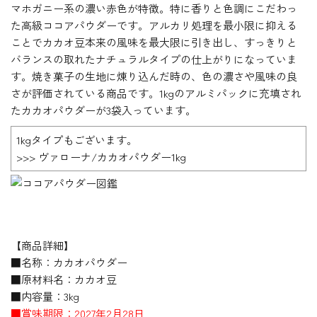
マホガニー系の濃い赤色が特徴。特に香りと色調にこだわっ
た高級ココアパウダーです。アルカリ処理を最小限に抑える
ことでカカオ豆本来の風味を最大限に引き出し、すっきりと
バランスの取れたナチュラルタイプの仕上がりになっていま
す。焼き菓子の生地に煉り込んだ時の、色の濃さや風味の良
さが評価されている商品です。1kgのアルミパックに充填され
たカカオパウダーが3袋入っています。
1kgタイプもございます。
>>> ヴァローナ/カカオパウダー1kg
【商品詳細】
■名称：カカオパウダー
■原材料名：カカオ豆
■内容量：3kg
■賞味期限：2027年2月28日