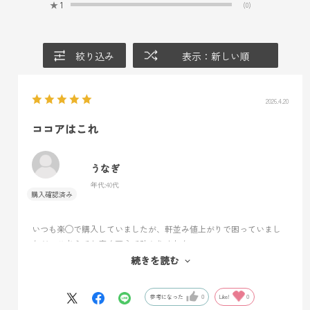
★
1
(0)
絞り込み
表示：新しい順
2026.4.20
ココアはこれ
うなぎ
年代:
40代
いつも楽◯で購入していましたが、軒並み値上がりで困っていまし
たが、こちらでお安く買えて助かりました。
一度ヴァローナを使うと、もうスーパーの市販品には戻れません…
続きを読む
製菓は勿論、普段の飲用としても、子供から大人まで大満足です。
参考になった
0
Like!
0