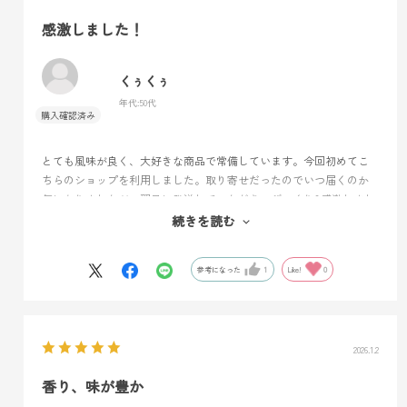
感激しました！
くぅくぅ
年代:
50代
とても風味が良く、大好きな商品で常備しています。今回初めてこ
ちらのショップを利用しました。取り寄せだったのでいつ届くのか
気になりましたが、翌日に発送していただき、びっくり&感激しまし
た！セール中で、大好きなヴァローナの商品をお安く購入できて嬉
続きを読む
しいです。
参考になった
1
Like!
0
2026.1.2
香り、味が豊か