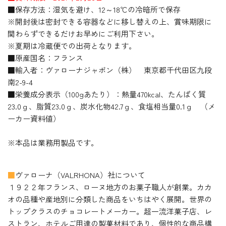
■保存方法：湿気を避け、12～18℃の冷暗所で保存
※開封後は密封できる容器などに移し替えの上、賞味期限に
関わらずできるだけお早めにご利用下さい。
※夏期は冷蔵便での出荷となります。
■原産国名：フランス
■輸入者：ヴァローナジャポン（株） 東京都千代田区九段
南2-9-4
■栄養成分表示（100gあたり）：熱量470kcal、たんぱく質
23.0ｇ、脂質23.0ｇ、炭水化物42.7ｇ、食塩相当量0.1ｇ （メ
ーカー資料値）
※本品は業務用製品です。
■
ヴァローナ（VALRHONA）社について
１９２２年フランス、ローヌ地方のお菓子職人が創業。カカ
オの品種や産地別に分類した商品をいちはやく展開。世界の
トップクラスのチョコレートメーカー。超一流洋菓子店、レ
ストラン、ホテルご用達の製菓材料であり、個性的な商品構