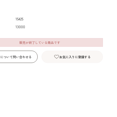
デコレーション･色
包材･ラッピング･デ
型・道具・そ
素･キャンドル
ザートカップ
15425
13000
販売が終了している商品です
品について問い合わせる
お気に入りに登録する