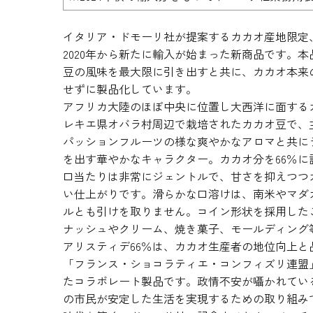
イタリア・ドモーリ社が提案するカカオ産地限定、
2020年から新たに輸入が始まった新商品です。
豆の風味を最大限に引き出すと共に、カカオ本来
せずに製品化しています。
アフリカ大陸のほぼ中央に位置し大西洋に面する
レキエ県オバラ村周辺で栽培されたカカオ豆で、
パッションフルーツの様な爽やかなアロマと共に
を出す華やかなキャラクター。カカオ分を66％
口当たりは非常にジェントルで、甘さを抑えつつ
い仕上がりです。滑らかな口溶けは、南米やマダ
ルとも引けを取りません。コイン形状を採用した
ナッシュやクリーム、焼き菓子、モールディング
アリスティデ66％は、カカオ生産者の地位向上
「フランス・ショコラティエ・コンフィズリ連盟」
たコラボレート製品です。政情不安が囁かれてい
の市民が安定した生活を実現するための取り組み