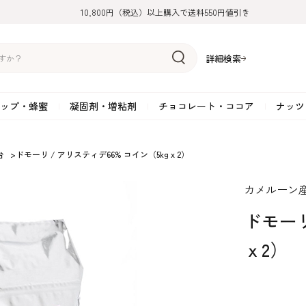
10,800円（税込）以上購入で送料550円値引き
詳細検索
ップ・蜂蜜
凝固剤・増粘剤
チョコレート・ココア
ナッツ
リーム
糖
アーモンド
ドライフルーツ
米粉
オイル・ラード
ゼラチン
水飴・転化糖・フォンダン
ココナッツ
ミックス粉
増粘剤・安定剤
ジャム・ソース・ペース
スイートチョコレート
ポテト・芋
台
>
ドモーリ / アリスティデ66% コイン（5kgｘ2）
糖
クルミ
フルーツピューレ
野菜加工品
ペクチン
てん菜糖（ビート糖）
ペースト
その他粉類
SOSA
果汁・エキス
ミルクチョコレート
カボチャ・パ
カメルーン
糖・ブラウンシュガー
ピスタチオ
フルーツピール
雑穀類
寒天
メープル・モラセス
プラリネ
その他
粉末・顆粒
ホワイトチョコレート
その他のナッ
凝固剤・増粘剤
チョコレート・ココ
ナッツ・芋・栗・
ドモーリ
ナ粉
ラメル加工品
ヘーゼルナッツ
フルーツホール・カット
でんぷん粉
アガー
シロップ・ソース
栗・マロン
フリーズドライ
ガナッシュ用チョコレー
ア
ボチャ
ｘ2）