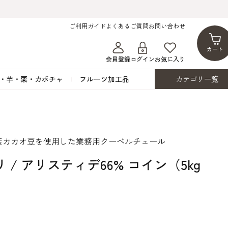
ご利用ガイド
よくあるご質問
お問い合わせ
カート
会員登録
ログイン
お気に入り
・芋・栗・カボチャ
フルーツ加工品
カテゴリ一覧
ト
蜂蜜・蜜蝋
シロップ漬け・水煮
フレーバーチョコレート
ココアパウダー
ンプキン
黒みつ・黒糖蜜
フルーツ洋酒漬け
洋生用チョコ・パータグラッセ
チップチョコ
産カカオ豆を使用した業務用クーベルチュール
ツ・シード
ワッフルシュガー
フルーツゼスト
カカオマス・カカオバター
バトンショコラ
カ
フルーツ加工品
カスタード・フラワ
イースト・添
 / アリスティデ66% コイン（5kg
ト
その他の砂糖類
デコレーション用
カカオニブ
ーペースト