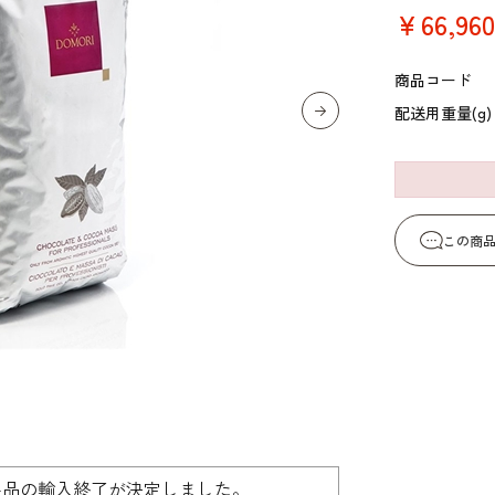
コーヒー・紅茶・ハ
酒類・アルコール
￥66,960
和風素材
ーブ
商品コード
配送用重量(g)
この商
製品の輸入終了が決定しました。