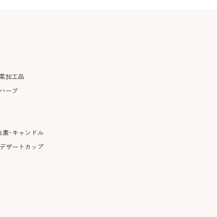
菜加工品
ハーブ
色素･キャンドル
･デザートカップ