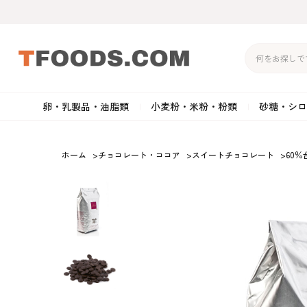
卵・乳製品・油脂類
小麦粉・米粉・粉類
砂糖・シロ
バター
強力粉
生クリーム・ホイップク
砂
ホーム
>
チョコレート・ココア
>
スイートチョコレート
>
60％
マーガリン
準強力粉
その他の乳製品
粉
クリームチーズ
薄力粉
卵黄・卵白
黒
卵・乳製品・油脂類
小麦粉・米粉・粉類
砂糖・シロップ・蜂
その他のチーズ
全粒粉・ライ麦粉・セモリ
ショートニング
カ
蜜