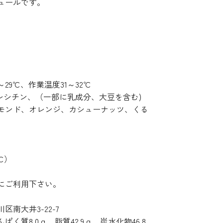
ュールです。
29℃、作業温度31～32℃
レシチン、（一部に乳成分、大豆を含む)
モンド、オレンジ、カシューナッツ、くる
℃）
にご利用下さい。
南大井3-22-7
ぱく質8.0ｇ、脂質42.9ｇ、炭水化物46.8