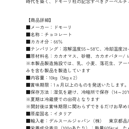
時代を築く、ドモーリ社の記念すべきクーベルチ
【商品詳細】
■メーカー：ドモーリ
■名称：チョコレート
■カカオ分：66％
■テンパリング：溶解温度55～58℃、冷却温度28～
■原材料名：カカオマス、砂糖、カカオバター/ 
※本製品製造施設では、乳、小麦、落花生、アー
みを含む製品を製造しています
■内容量：10kg（5kgｘ2）
■賞味期限：1ヵ月以上のものを発送いたします。
■保存方法：湿気を避け、冷暗所で保存（14～20
※夏期は冷蔵便での出荷となります
※開封後は賞味期限に関わらずできるだけお早め
■原産国名：イタリア
■輸入者：デルスールジャパン（株） 東京都品川区
■栄養成分表示（100gあたり）：熱量605kcal、たん