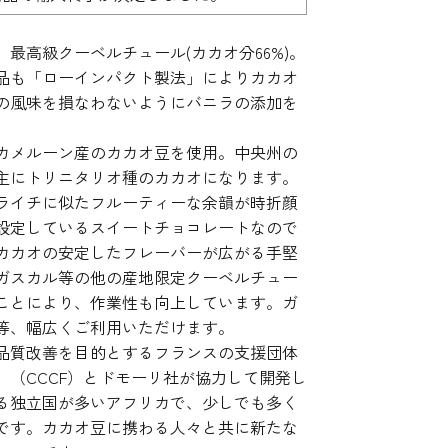
最高級クーベルチュール(カカオ分66%)。
本品も「ローインパクト製法」によりカカオ
の風味を損なわないようにバニラの添加を
カメルーン産のカカオ豆を使用。中央州の
主にトリニタリオ種のカカオになります。
ライチに似たフルーティーな余韻が時折顔
に設定しているスイートチョコレートなので
カカオの安定したフレーバーが広がる手堅
ガスカル等の他の産地限定クーベルチュー
ことにより、作業性も向上しています。ガ
等、幅広くご利用いただけます。
と品質改善を目的とするフランスの支援団体
（CCCF）とドモーリ社が協力して開発し
る独立国が多いアフリカで、少しでも多く
です。カカオ豆に携わる人々と共に新たな