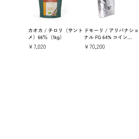
カオカ / チロリ（サント
ドモーリ / アリバナショ
メ）66％（1kg）
ナル FG 64% コイン
（5kgｘ2）
￥7,020
￥70,200