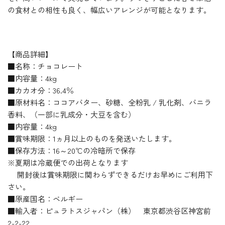
の食材との相性も良く、幅広いアレンジが可能となります。
【商品詳細】
■名称：チョコレート
■内容量：4kg
■カカオ分：36.4％
■原材料名：ココアバター、砂糖、全粉乳 / 乳化剤、バニラ
香料、（一部に乳成分・大豆を含む）
■内容量：4kg
■賞味期限：1ヵ月以上のものを発送いたします。
■保存方法：16～20℃の冷暗所で保存
※夏期は冷蔵便での出荷となります
開封後は賞味期限に関わらずできるだけお早めにご利用下
さい。
■原産国名：ベルギー
■輸入者：ピュラトスジャパン（株） 東京都渋谷区神宮前
2-2-22