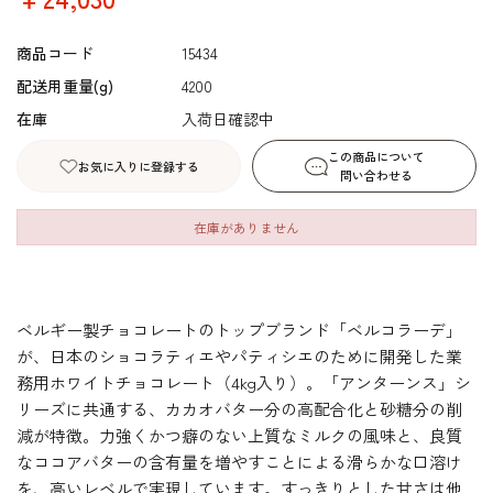
商品コード
15434
配送用重量(g)
4200
在庫
入荷日確認中
この商品について
お気に入りに登録する
問い合わせる
在庫がありません
ベルギー製チョコレートのトップブランド「ベルコラーデ」
が、日本のショコラティエやパティシエのために開発した業
務用ホワイトチョコレート（4kg入り）。「アンターンス」シ
リーズに共通する、カカオバター分の高配合化と砂糖分の削
減が特徴。力強くかつ癖のない上質なミルクの風味と、良質
なココアバターの含有量を増やすことによる滑らかな口溶け
を、高いレベルで実現しています。すっきりとした甘さは他