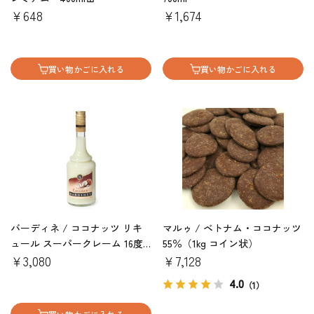
￥648
￥1,674
買い物かごに入れる
買い物かごに入れる
バーディネ / ココナッツ リキ
マルゥ / ベトナム・ココナッツ
ュール スーパークレーム 16度
55％（1kg コイン状）
700ml
￥3,080
￥7,128
4.0
（1）