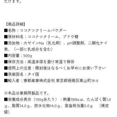
だけます。
【商品詳細】
■名称：ココナツクリームパウダー
■原材料名：ココナツクリーム、ブドウ糖
■添加物：カゼインNa（乳化剤）、pH調整剤、二酸化ケイ
素、（一部に乳成分を含む）
■内容量：500g
■保存方法：高温多湿を避け常温で保存
■使用上の注意：開封後はなるべくお早めにお使い下さい
■原産国名：タイ国
■輸入者：寮都産業株式会社 東京都板橋区東山町18-6
※本品は業務用製品です。
■栄養成分表示（100gあたり）：熱量190kcal、たんぱく質1.0
ｇ、脂質14.0ｇ、炭水化物14.0ｇ、食塩相当量0.0ｇ （推定
値）