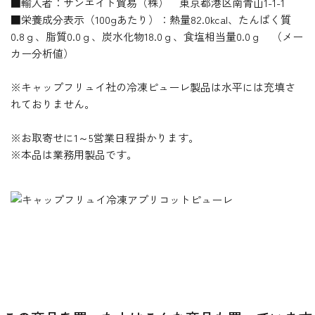
■輸入者：サンエイト貿易（株） 東京都港区南青山1-1-1
■栄養成分表示（100gあたり）：熱量82.0kcal、たんぱく質
0.8ｇ、脂質0.0ｇ、炭水化物18.0ｇ、食塩相当量0.0ｇ （メー
カー分析値）
※キャップフリュイ社の冷凍ピューレ製品は水平には充填さ
れておりません。
※お取寄せに1～5営業日程掛かります。
※本品は業務用製品です。