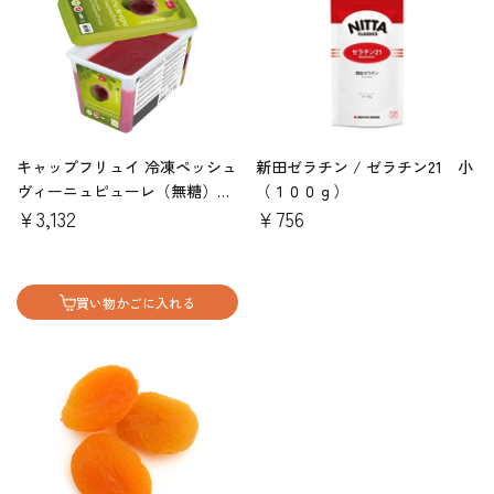
キャップフリュイ 冷凍ペッシュ
新田ゼラチン / ゼラチン21 小
ヴィーニュピューレ（無糖）
（１００ｇ）
1kg
￥3,132
￥756
買い物かごに入れる