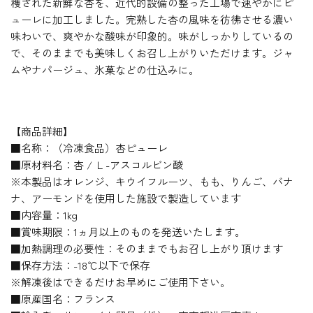
穫された新鮮な杏を、近代的設備の整った工場で速やかにピ
ューレに加工しました。完熟した杏の風味を彷彿させる濃い
味わいで、爽やかな酸味が印象的。味がしっかりしているの
で、そのままでも美味しくお召し上がりいただけます。ジャ
ムやナパージュ、氷菓などの仕込みに。
【商品詳細】
■名称：（冷凍食品）杏ピューレ
■原材料名：杏 / Ｌ-アスコルビン酸
※本製品はオレンジ、キウイフルーツ、もも、りんご、バナ
ナ、アーモンドを使用した施設で製造しています
■内容量：1kg
■賞味期限：1ヵ月以上のものを発送いたします。
■加熱調理の必要性：そのままでもお召し上がり頂けます
■保存方法：-18℃以下で保存
※解凍後はできるだけお早めにご使用下さい。
■原産国名：フランス