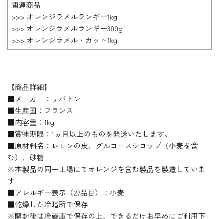
関連商品
>>> オレンジラメルランギー1kg
>>> オレンジラメルランギー300g
>>> オレンジラメル・カット1kg
【商品詳細】
■メーカー：サバトン
■生産国：フランス
■内容量：1kg
■賞味期限：1ヵ月以上のものを発送いたします。
■原材料名：レモンの皮、グルコースシロップ（小麦を含
む）、砂糖
※本製品の同一工場にてオレンジを含む製品を製造していま
す
■アレルギー表示（27品目）：小麦
■乾燥した冷暗所で保存
※開封後は冷蔵庫で保存の上、できるだけお早めにご利用下