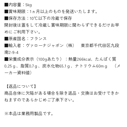
■内容量：5kg
■賞味期限：1ヵ月以上のものを発送いたします。
■保存方法：10℃以下の冷蔵で保存
開封後は蓋をして冷蔵し賞味期限に関わらずできるだけお早
めにご利用下さい。
■原産国名：フランス
■輸入者：ヴァローナジャポン（株） 東京都千代田区九段
南2-9-4
■栄養成分表示（100gあたり）：熱量266kcal、たんぱく質
0.25ｇ、脂質0.7ｇ、炭水化物65.1ｇ、ナトリウム60mｇ （メ
ーカー資料値）
【返品について】
商品自体に欠陥がある場合を除き返品・交換はお受けできか
ねますのであらかじめご了承下さい。
※本品は業務用製品です。