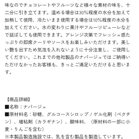
味なのでチョコレートやフルーツなど様々な素材の味を、十
二分に引き立てます。温める場合は30％程度の水分を加えて
加熱して使用、冷たいまま使用する場合は10％程度の水分を
加えてください。水の変わりに果汁やフルーツピューレなど
で延ばしても使用できます。アレンジ次第でフレッシュ感た
っぷりの即席クーリやソースをお楽しみいただけます。美し
い艶を出すため気泡を入れないように十分注意し、ご使用し
てください。これまでの他社製品のナパージュではご納得い
ただけなかったお客様も、きっとご満足いただけると思いま
す。
【商品詳細】
■名称：ナパージュ
■原材料名：砂糖、グルコースシロップ / ゲル化剤（ペクチ
ン）、増粘剤（カラギナン）、酸味料、（原材料の一部に小
麦・りんごを含む）
※本製品製造施設では、乳を含む製品を製造しています。