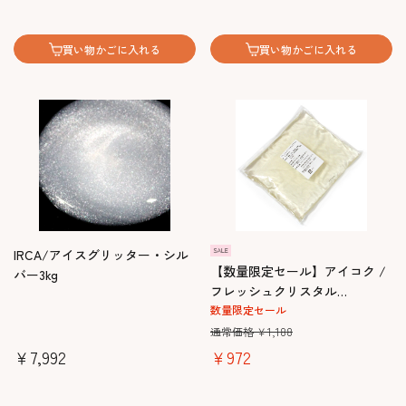
買い物かごに入れる
買い物かごに入れる
IRCA/アイスグリッター・シル
【数量限定セール】アイコク /
バー3kg
フレッシュクリスタル
3234（1kg）
数量限定セール
通常価格 ￥1,188
￥7,992
￥972