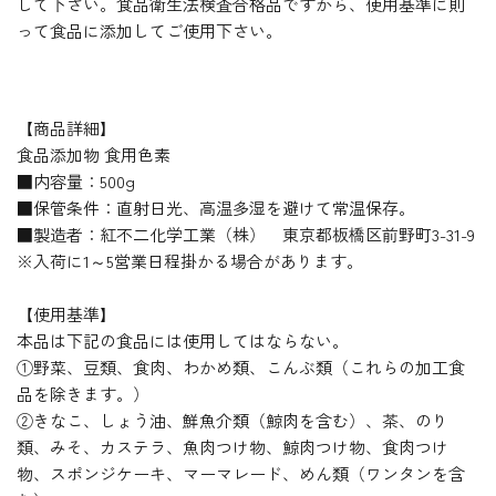
して下さい。食品衛生法検査合格品ですから、使用基準に則
って食品に添加してご使用下さい。
【商品詳細】
食品添加物 食用色素
■内容量：500g
■保管条件：直射日光、高温多湿を避けて常温保存。
■製造者：紅不二化学工業（株） 東京都板橋区前野町3-31-9
※入荷に1～5営業日程掛かる場合があります。
【使用基準】
本品は下記の食品には使用してはならない。
①野菜、豆類、食肉、わかめ類、こんぶ類（これらの加工食
品を除きます。）
②きなこ、しょう油、鮮魚介類（鯨肉を含む）、茶、のり
類、みそ、カステラ、魚肉つけ物、鯨肉つけ物、食肉つけ
物、スポンジケーキ、マーマレード、めん類（ワンタンを含