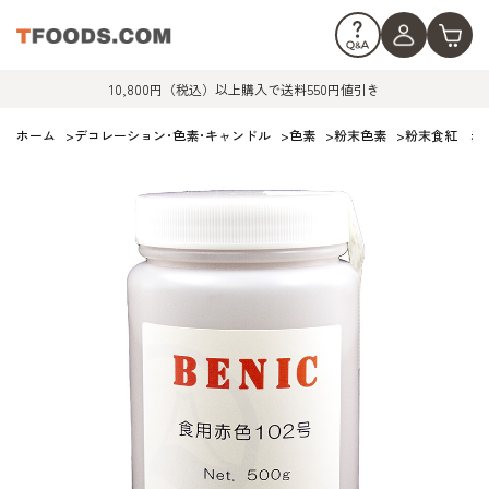
10,800円（税込）以上購入で送料550円値引き
ホーム
>
デコレーション･色素･キャンドル
>
色素
>
粉末色素
>
粉末食紅 赤色