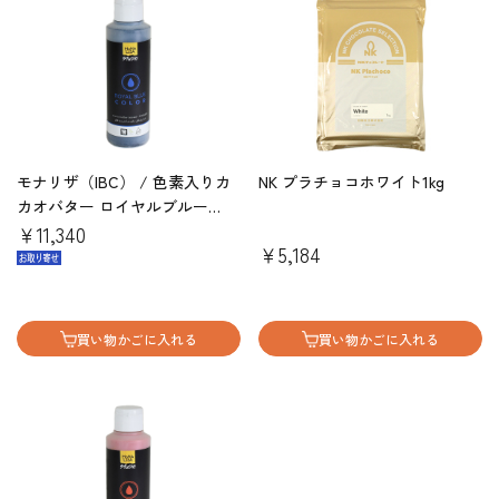
モナリザ（IBC） / 色素入りカ
NK プラチョコホワイト1kg
カオバター ロイヤルブルー
245g
￥11,340
￥5,184
買い物かごに入れる
買い物かごに入れる