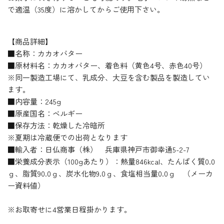
で適温（35度）に溶かしてからご使用下さい。
【商品詳細】
■名称：カカオバター
■原材料名：カカオバター、着色料（黄色4号、赤色40号）
※同一製造工場にて、乳成分、大豆を含む製品を製造してい
ます。
■内容量：245g
■原産国名：ベルギー
■保存方法：乾燥した冷暗所
※夏期は冷蔵便での出荷となります
■輸入者：日仏商事（株） 兵庫県神戸市御幸通5-2-7
■栄養成分表示（100gあたり）：熱量846kcal、たんぱく質0.0
ｇ、脂質90.0ｇ、炭水化物9.0ｇ、食塩相当量0.0ｇ （メーカ
ー資料値）
※お取寄せに4営業日程掛かります。