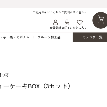
ご利用ガイド
よくあるご質問
お問い合わせ
カート
会員登録
ログイン
お気に入り
・芋・栗・カボチャ
フルーツ加工品
カテゴリ一覧
ト
蜂蜜・蜜蝋
シロップ漬け・水煮
フレーバーチョコレート
ココアパウダー
ンプキン
黒みつ・黒糖蜜
フルーツ洋酒漬け
洋生用チョコ・パータグラッセ
チップチョコ
ツ・シード
ワッフルシュガー
フルーツゼスト
カカオマス・カカオバター
バトンショコラ
カ
フルーツ加工品
カスタード・フラワ
イースト・添
用の箱
ト
その他の砂糖類
デコレーション用
カカオニブ
ーペースト
ィーケーキBOX（3セット）