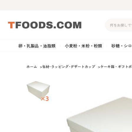
卵・乳製品・油脂類
小麦粉・米粉・粉類
砂糖・シロ
バター
強力粉
生クリーム・ホイップク
砂
ホーム
>
包材･ラッピング･デザートカップ
>
ケーキ箱・ギフトボ
マーガリン
準強力粉
その他の乳製品
粉
クリームチーズ
薄力粉
卵黄・卵白
黒
卵・乳製品・油脂類
小麦粉・米粉・粉類
砂糖・シロップ・蜂
その他のチーズ
全粒粉・ライ麦粉・セモリ
ショートニング
カ
蜜