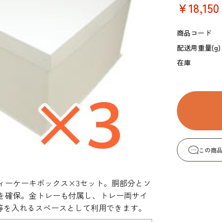
￥18,150
コーヒー・紅茶・ハ
酒類・アルコール
和風素材
ーブ
商品コード
配送用重量(g)
在庫
この商
ィーケーキボックス×3セット。胴部分とソ
を確保。金トレーも付属し、トレー両サイ
等を入れるスペースとして利用できます。