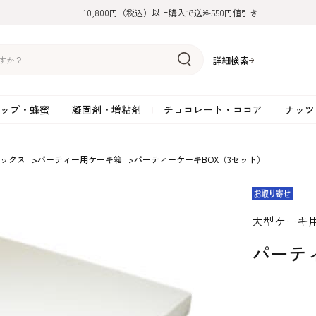
10,800円（税込）以上購入で送料550円値引き
詳細検索
ップ・蜂蜜
凝固剤・増粘剤
チョコレート・ココア
ナッツ
リーム
糖
アーモンド
ドライフルーツ
米粉
オイル・ラード
ゼラチン
水飴・転化糖・フォンダン
ココナッツ
ミックス粉
増粘剤・安定剤
ジャム・ソース・ペース
スイートチョコレート
ポテト・芋
ックス
>
パーティー用ケーキ箱
>
パーティーケーキBOX（3セット）
糖
クルミ
フルーツピューレ
野菜加工品
ペクチン
てん菜糖（ビート糖）
ペースト
その他粉類
SOSA
果汁・エキス
ミルクチョコレート
カボチャ・パ
糖・ブラウンシュガー
ピスタチオ
フルーツピール
雑穀類
寒天
メープル・モラセス
プラリネ
その他
粉末・顆粒
ホワイトチョコレート
その他のナッ
凝固剤・増粘剤
チョコレート・ココ
ナッツ・芋・栗・
大型ケーキ
ナ粉
ラメル加工品
ヘーゼルナッツ
フルーツホール・カット
でんぷん粉
アガー
シロップ・ソース
栗・マロン
フリーズドライ
ガナッシュ用チョコレー
ア
ボチャ
パーテ