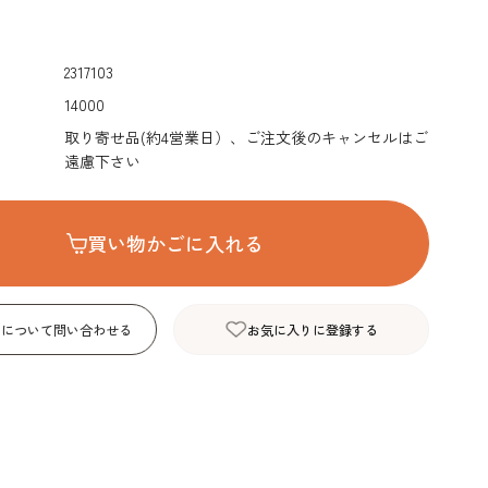
デコレーション･色
包材･ラッピング･デ
型・道具・そ
素･キャンドル
ザートカップ
2317103
14000
取り寄せ品(約4営業日）、ご注文後のキャンセルはご
遠慮下さい
買い物かごに入れる
品について問い合わせる
お気に入りに登録する