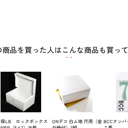
の商品を買った人はこんな商品も買っ
保LB ロックボックス
ONデコ 白ム地 尺用（金
BCCナン
)
105P（5×7）25枚
台紙付）2組
７番