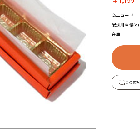
コーヒー・紅茶・ハ
酒類・アルコール
和風素材
ーブ
商品コード
配送用重量(g)
在庫
この商