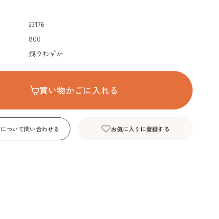
デコレーション･色
包材･ラッピング･デ
型・道具・そ
素･キャンドル
ザートカップ
23176
800
残りわずか
買い物かごに入れる
品について問い合わせる
お気に入りに登録する