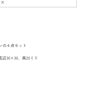
ース
ンの４点セット
辺30×30、高20ミリ