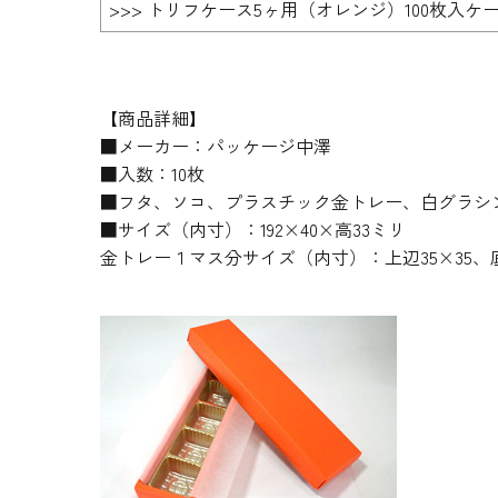
>>> トリフケース5ヶ用（オレンジ）100枚入ケ
【商品詳細】
■メーカー：パッケージ中澤
■入数：10枚
■フタ、ソコ、プラスチック金トレー、白グラシ
■サイズ（内寸）：192×40×高33ミリ
金トレー１マス分サイズ（内寸）：上辺35×35、底