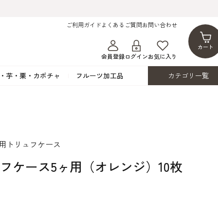
ご利用ガイド
よくあるご質問
お問い合わせ
カート
会員登録
ログイン
お気に入り
・芋・栗・カボチャ
フルーツ加工品
カテゴリ一覧
ト
蜂蜜・蜜蝋
シロップ漬け・水煮
フレーバーチョコレート
ココアパウダー
ンプキン
黒みつ・黒糖蜜
フルーツ洋酒漬け
洋生用チョコ・パータグラッセ
チップチョコ
ツ・シード
ワッフルシュガー
フルーツゼスト
カカオマス・カカオバター
バトンショコラ
物用トリュフケース
カ
フルーツ加工品
カスタード・フラワ
イースト・添
ト
その他の砂糖類
デコレーション用
カカオニブ
ーペースト
リフケース5ヶ用（オレンジ）10枚