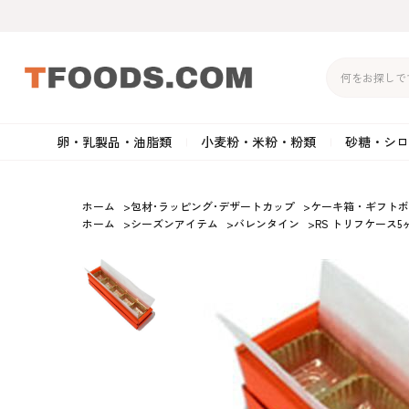
卵・乳製品・油脂類
小麦粉・米粉・粉類
砂糖・シロ
バター
強力粉
生クリーム・ホイップク
砂
ホーム
>
包材･ラッピング･デザートカップ
>
ケーキ箱・ギフトボ
ホーム
>
シーズンアイテム
>
バレンタイン
>
RS トリフケース5
マーガリン
準強力粉
その他の乳製品
粉
クリームチーズ
薄力粉
卵黄・卵白
黒
卵・乳製品・油脂類
小麦粉・米粉・粉類
砂糖・シロップ・蜂
その他のチーズ
全粒粉・ライ麦粉・セモリ
ショートニング
カ
蜜