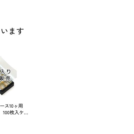
ています
ース10ヶ用
100枚入ケ