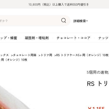
10,800円（税込）以上購入で送料550円値引き
詳細検索
ップ・蜂蜜
凝固剤・増粘剤
チョコレート・ココア
ナッツ
リーム
糖
アーモンド
ドライフルーツ
米粉
オイル・ラード
ゼラチン
水飴・転化糖・フォンダン
ココナッツ
ミックス粉
増粘剤・安定剤
ジャム・ソース・ペース
スイートチョコレート
ポテト・芋
ックス
>
チョコレート用箱
>
トリフ用
>
RS トリフケース5ヶ用（オレンジ）10枚
ヶ用（オレンジ）10枚
糖
クルミ
フルーツピューレ
野菜加工品
ペクチン
てん菜糖（ビート糖）
ペースト
その他粉類
SOSA
果汁・エキス
ミルクチョコレート
カボチャ・パ
糖・ブラウンシュガー
ピスタチオ
フルーツピール
雑穀類
寒天
メープル・モラセス
プラリネ
その他
粉末・顆粒
ホワイトチョコレート
その他のナッ
5個用の進
凝固剤・増粘剤
チョコレート・ココ
ナッツ・芋・栗・
ナ粉
ラメル加工品
ヘーゼルナッツ
フルーツホール・カット
でんぷん粉
アガー
シロップ・ソース
栗・マロン
フリーズドライ
ガナッシュ用チョコレー
ア
ボチャ
RS ト
￥1,155