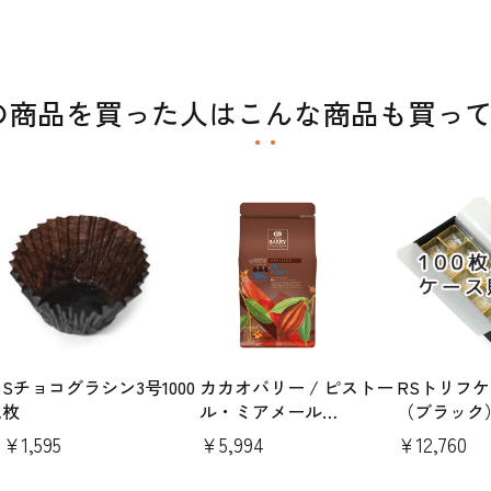
の商品を買った人はこんな商品も買っ
Sチョコグラシン3号1000
カカオバリー / ピストー
RSトリフケ
枚
ル・ミアメール
（ブラック）
58（1kg）
ース
￥1,595
￥5,994
￥12,760