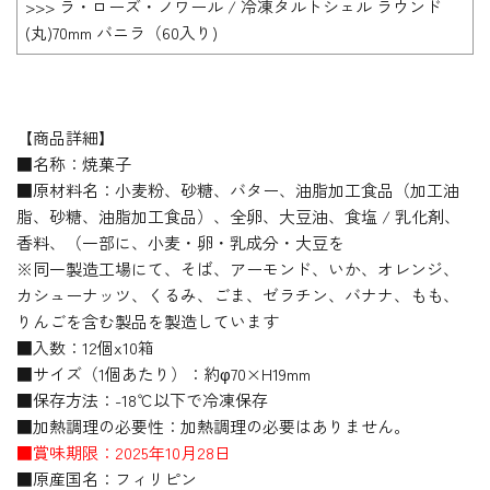
>>> ラ・ローズ・ノワール / 冷凍タルトシェル ラウンド
(丸)70mm バニラ（60入り)
【商品詳細】
■名称：焼菓子
■原材料名：小麦粉、砂糖、バター、油脂加工食品（加工油
脂、砂糖、油脂加工食品）、全卵、大豆油、食塩 / 乳化剤、
香料、（一部に、小麦・卵・乳成分・大豆を
※同一製造工場にて、そば、アーモンド、いか、オレンジ、
カシューナッツ、くるみ、ごま、ゼラチン、バナナ、もも、
りんごを含む製品を製造しています
■入数：12個x10箱
■サイズ（1個あたり）：約φ70×H19mm
■保存方法：-18℃以下で冷凍保存
■加熱調理の必要性：加熱調理の必要はありません。
■賞味期限：2025年10月28日
■原産国名：フィリピン