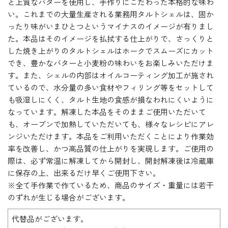
と上質なバターを使用し、手作りにこだわった本格的な味わ
い。これまでの大量生産される業務用タルトシェルは、固か
ったり味がいまひとつというマイナスのイメージが有りまし
た。本品はそのイメージを払拭する仕上がりで、さっくりと
した焼き上がりのタルトシェルはホークでスムーズにカット
でき、豊かなバターと小麦粉の味わいをお楽しみいただけま
す。また、シェルの内部はオイルコーティング加工が施され
ているので、水分量の多い食材やフィリング等をセットして
も吸湿しにくく、タルト生地の食感が損なわれにくいように
なっています。解凍した本品をそのままご使用いただいて
も、オーブンで加熱していただいても、様々なレシピにアレ
ンジいただけます。本品をご利用いただくことにより作業効
率を改善し、かつ高品質の仕上がりを実現します。ご使用の
際は、必ず常温に解凍してから開封し、開封解凍後は冷蔵庫
に保存の上、出来るだけ早くご使用下さい。
※全て手作業で作ているため、商品のサイズ・重量には若干
のずれが生じる場合がございます。
代替品がございます。