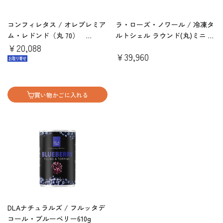
コンフィレタス / オレプレミア
ラ・ローズ・ノワール / 冷凍タ
ム・レドンド（丸 70）
ルトシェル ラウンド(丸)ミニ バ
401301（108個）
￥20,088
ニラC&C（42入りｘ10箱)
￥39,960
買い物かごに入れる
DLAナチュラルズ / フルッタデ
コール・ブルーベリー610g