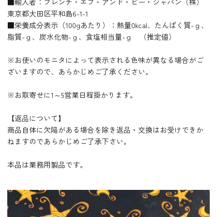
■輸入者：フレンチ・エフ・アンド・ビー・ジャパン（株）
東京都大田区平和島6-1-1
■栄養成分表示（100gあたり）：熱量0kcal、たんぱく質-ｇ、
脂質-ｇ、炭水化物-ｇ、食塩相当量-ｇ （推定値）
※お使いのモニタによって表示される色味が異なる場合がご
ざいますので、あらかじめご了承ください。
※お取寄せに1～5営業日程掛かります。
【返品について】
商品自体に欠陥がある場合を除き返品・交換はお受けできか
ねますのであらかじめご了承下さい。
本品は業務用製品です。