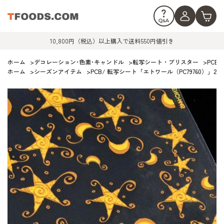
10,800円（税込）以上購入で送料550円値引き
ホーム
>
デコレーション･色素･キャンドル
>
転写シート・ブリスター
>
PCB
ホーム
>
シーズンアイテム
>
PCB/ 転写シート「エトワール（PC79760）」25