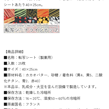
シートあたり40×25cm。
【商品詳細】
■名称：転写シート（製菓用）
■入数：25枚
■サイズ：40×25cm
■原材料名：カカオバター、砂糖 / 着色料（黄4、黄5、二酸
化チタン、青2、赤40）
※本品は、乳成分・大豆を含んだ設備で製造しています。
■保存方法：乾燥した冷暗所
■保存方法：16～20℃、湿度50～60％の冷暗所
■原産国名：フランス