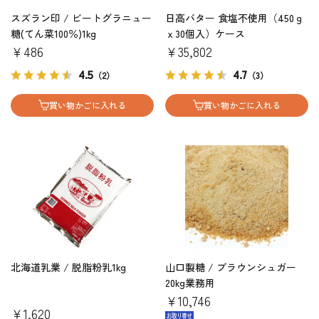
スズラン印 / ビートグラニュー
日高バター 食塩不使用（450ｇ
糖(てん菜100％)1kg
ｘ30個入）ケース
￥486
￥35,802
4.5
4.7
（2）
（3）
買い物かごに入れる
買い物かごに入れる
北海道乳業 / 脱脂粉乳1kg
山口製糖 / ブラウンシュガー
20kg業務用
￥10,746
￥1,620