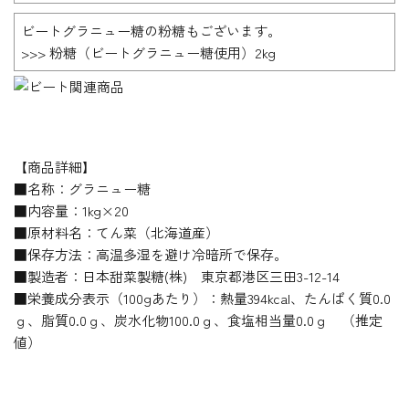
ビートグラニュー糖の粉糖もございます。
>>> 粉糖（ビートグラニュー糖使用）2kg
【商品詳細】
■名称：グラニュー糖
■内容量：1kg×20
■原材料名：てん菜（北海道産）
■保存方法：高温多湿を避け冷暗所で保存。
■製造者：日本甜菜製糖(株) 東京都港区三田3-12-14
■栄養成分表示（100gあたり）：熱量394kcal、たんぱく質0.0
ｇ、脂質0.0ｇ、炭水化物100.0ｇ、食塩相当量0.0ｇ （推定
値）