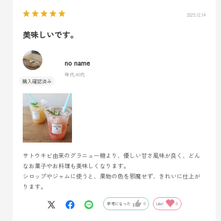
2025.12.14
美味しいです。
no name
年代:
40代
サトウキビ由来のグラニュー糖より、優しい甘さ風味が良く、どん
なお菓子やお料理も美味しくなります。
シロップやジャムに使うと、果物の色を邪魔せず、きれいに仕上が
ります。
参考になった
0
Like!
0