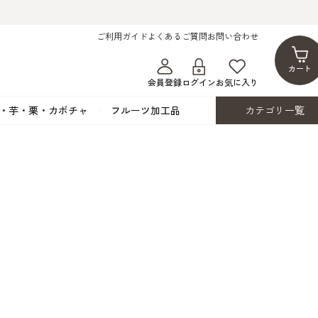
ご利用ガイド
よくあるご質問
お問い合わせ
カート
会員登録
ログイン
お気に入り
・芋・栗・カボチャ
フルーツ加工品
カテゴリ一覧
ト
蜂蜜・蜜蝋
シロップ漬け・水煮
フレーバーチョコレート
ココアパウダー
ンプキン
黒みつ・黒糖蜜
フルーツ洋酒漬け
洋生用チョコ・パータグラッセ
チップチョコ
ツ・シード
ワッフルシュガー
フルーツゼスト
カカオマス・カカオバター
バトンショコラ
カ
フルーツ加工品
カスタード・フラワ
イースト・添
ト
その他の砂糖類
デコレーション用
カカオニブ
ーペースト