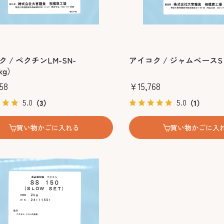
 / ペクチンLM-SN-
アイコク / ジャムベースS
kg）
58
￥15,768
5.0
5.0
（3）
（1）
買い物かごに入れる
買い物かごに入