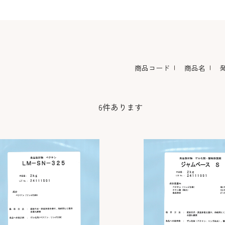
コーヒー・紅茶・ハ
酒類・アルコール
和風素材
ーブ
商品コード
商品名
6
件あります