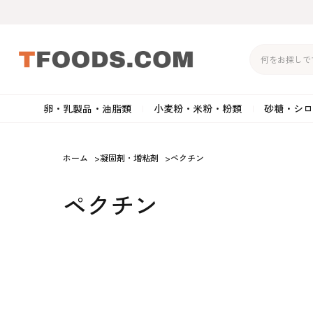
卵・乳製品・油脂類
小麦粉・米粉・粉類
砂糖・シロ
バター
強力粉
生クリーム・ホイップク
砂
ホーム
>
凝固剤・増粘剤
>
ペクチン
マーガリン
準強力粉
その他の乳製品
粉
ペクチン
クリームチーズ
薄力粉
卵黄・卵白
黒
卵・乳製品・油脂類
小麦粉・米粉・粉類
砂糖・シロップ・蜂
その他のチーズ
全粒粉・ライ麦粉・セモリ
ショートニング
カ
蜜