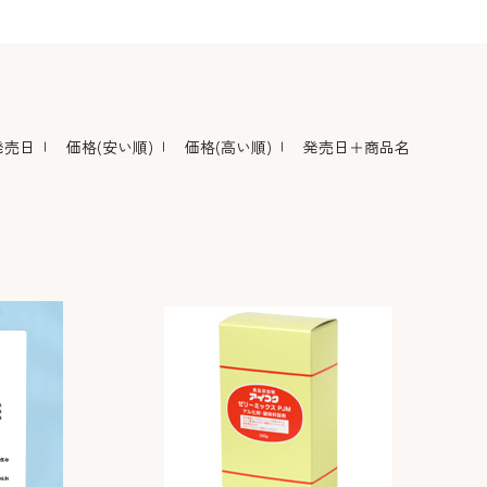
デコレーション･色
包材･ラッピング･デ
型・道具・そ
素･キャンドル
ザートカップ
発売日
価格(安い順)
価格(高い順)
発売日＋商品名