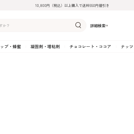
10,800円（税込）以上購入で送料550円値引き
詳細検索
ップ・蜂蜜
凝固剤・増粘剤
チョコレート・ココア
ナッツ
リーム
糖
アーモンド
ドライフルーツ
米粉
オイル・ラード
ゼラチン
水飴・転化糖・フォンダン
ココナッツ
ミックス粉
増粘剤・安定剤
ジャム・ソース・ペース
スイートチョコレート
ポテト・芋
糖
クルミ
フルーツピューレ
野菜加工品
ペクチン
てん菜糖（ビート糖）
ペースト
その他粉類
SOSA
果汁・エキス
ミルクチョコレート
カボチャ・パ
糖・ブラウンシュガー
ピスタチオ
フルーツピール
雑穀類
寒天
メープル・モラセス
プラリネ
その他
粉末・顆粒
ホワイトチョコレート
その他のナッ
凝固剤・増粘剤
チョコレート・ココ
ナッツ・芋・栗・
ナ粉
ラメル加工品
ヘーゼルナッツ
フルーツホール・カット
でんぷん粉
アガー
シロップ・ソース
栗・マロン
フリーズドライ
ガナッシュ用チョコレー
ア
ボチャ