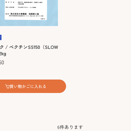
 / ペクチンSS150（SLOW
2kg
60
買い物かごに入れる
6
件あります