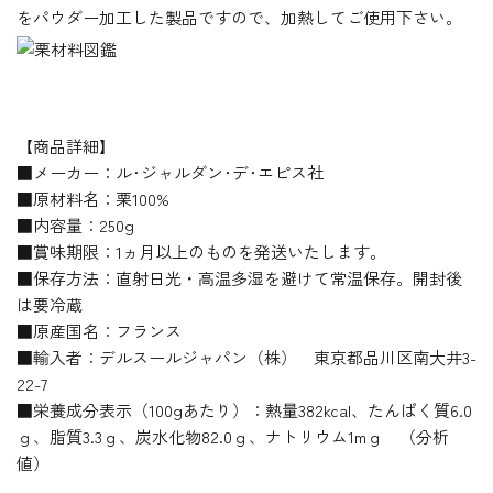
をパウダー加工した製品ですので、加熱してご使用下さい。
【商品詳細】
■メーカー：ル･ジャルダン･デ･エピス社
■原材料名：栗100%
■内容量：250g
■賞味期限：1ヵ月以上のものを発送いたします。
■保存方法：直射日光・高温多湿を避けて常温保存。開封後
は要冷蔵
■原産国名：フランス
■輸入者：デルスールジャパン（株） 東京都品川区南大井3-
22-7
■栄養成分表示（100gあたり）：熱量382kcal、たんぱく質6.0
ｇ、脂質3.3ｇ、炭水化物82.0ｇ、ナトリウム1mｇ （分析
値）