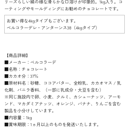
リーズらしい絹の様な滑らかな口溶けが印象的。1kg入り。コ
ーティングやモールディングにお勧めのチョコレートです。
お買い得な4kgタイプもございます。
ベルコラーデレ・アンターンス38（4kgタイプ）
【商品詳細】
■メーカー：ベルコラーデ
■名称：チョコレート
■カカオ分：37％
■原材料名：砂糖、ココアバター、全粉乳、カカオマス / 乳
化剤、バニラ香料、（一部に乳成分・大豆を含む）
※同じ施設内で卵、小麦、クルミ、カシューナッツ、アーモ
ンド、マカダミアナッツ、オレンジ、バナナ、りんごを含む
製品を小分けしています。
■内容量：1kg
■賞味期限：1ヵ月以上のものを発送いたします。