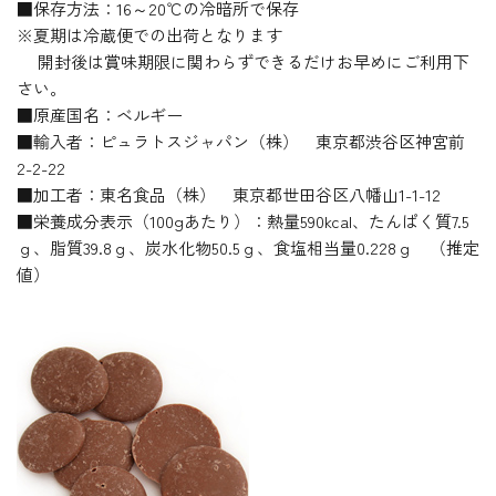
■保存方法：16～20℃の冷暗所で保存
※夏期は冷蔵便での出荷となります
開封後は賞味期限に関わらずできるだけお早めにご利用下
さい。
■原産国名：ベルギー
■輸入者：ピュラトスジャパン（株） 東京都渋谷区神宮前
2-2-22
■加工者：東名食品（株） 東京都世田谷区八幡山1-1-12
■栄養成分表示（100gあたり）：熱量590kcal、たんぱく質7.5
ｇ、脂質39.8ｇ、炭水化物50.5ｇ、食塩相当量0.228ｇ （推定
値）