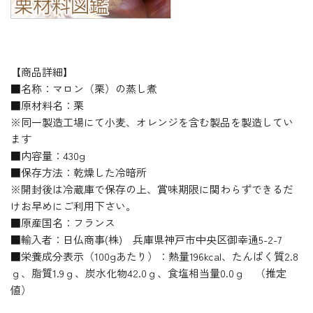
【商品詳細】
■名称：マロン（栗）の蒸し煮
■原材料名：栗
※同一製造工場にて小麦、オレンジを含む製品を製造してい
ます
■内容量：430g
■保存方法：乾燥した冷暗所
※開封後は冷蔵庫で保存の上、賞味期限に関わらずできるだ
けお早めにご利用下さい。
■原産国名：フランス
■輸入者：日仏商事(株) 兵庫県神戸市中央区御幸通5-2-7
■栄養成分表示（100gあたり）：熱量196kcal、たんぱく質2.8
ｇ、脂質1.9ｇ、炭水化物42.0ｇ、食塩相当量0.0ｇ （推定
値）