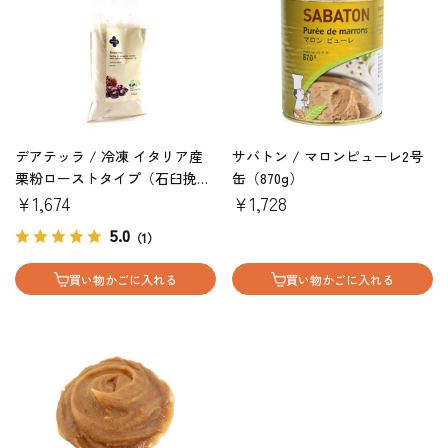
デアテッラ / 冷凍 イタリア産
サバトン / マロンピューレ2号
栗粉ローストタイプ（石臼挽
缶（870g）
き）500ｇ
￥1,674
￥1,728
5.0
（1）
買い物かごに入れる
買い物かごに入れる