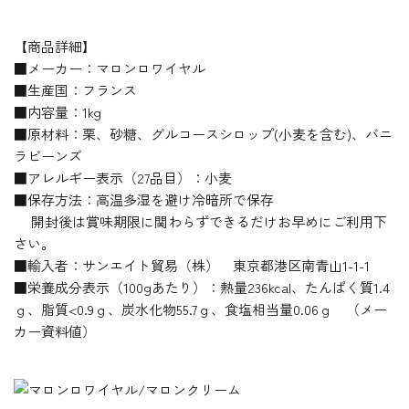
【商品詳細】
■メーカー：マロンロワイヤル
■生産国：フランス
■内容量：1kg
■原材料：栗、砂糖、グルコースシロップ(小麦を含む)、バニ
ラビーンズ
■アレルギー表示（27品目）：小麦
■保存方法：高温多湿を避け冷暗所で保存
開封後は賞味期限に関わらずできるだけお早めにご利用下
さい。
■輸入者：サンエイト貿易（株） 東京都港区南青山1-1-1
■栄養成分表示（100gあたり）：熱量236kcal、たんぱく質1.4
ｇ、脂質<0.9ｇ、炭水化物55.7ｇ、食塩相当量0.06ｇ （メー
カー資料値）