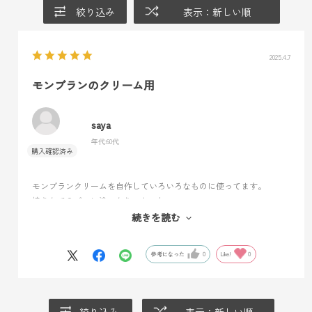
絞り込み
表示：新しい順
2025.4.7
モンブランのクリーム用
saya
年代:
60代
モンブランクリームを自作していろいろなものに使ってます。
焼きたてのパンに塗ったり、おいしい。
プリンにかければあっという間にスイーツ出来上がり。
続きを読む
プリンの下にスポンジを引いて食べればさらにおいしい。
参考になった
0
Like!
0
絞り込み
表示：新しい順