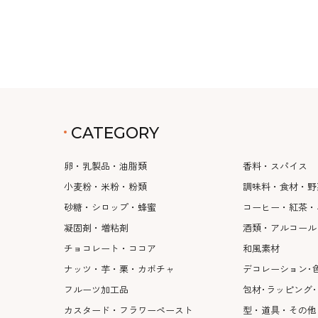
CATEGORY
卵・乳製品・油脂類
香料・スパイス
小麦粉・米粉・粉類
調味料・食材・野
砂糖・シロップ・蜂蜜
コーヒー・紅茶・
凝固剤・増粘剤
酒類・アルコール
チョコレート・ココア
和風素材
ナッツ・芋・栗・カボチャ
デコレーション･
フルーツ加工品
包材･ラッピング
カスタード・フラワーペースト
型・道具・その他