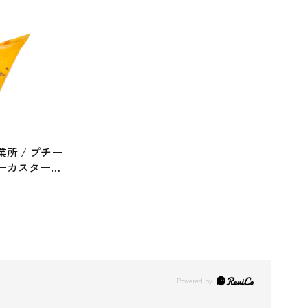
所 / プチー
ーカスター
袋）