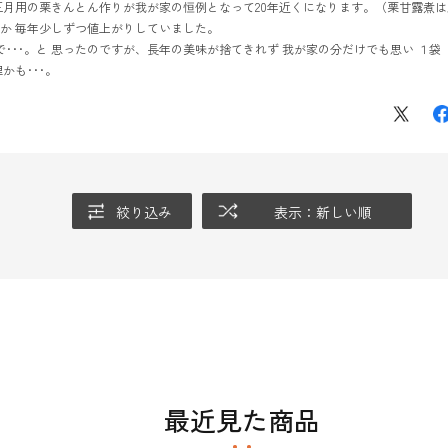
、お正月用の栗きんとん作りが我が家の恒例となって20年近くになります。（栗甘露
か 毎年少しずつ値上がりしていました。
で･･･。と 思ったのですが、長年の美味が捨てきれず 我が家の分だけでも思い １
かも･･･。
絞り込み
表示：新しい順
最近見た商品