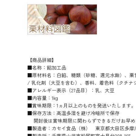
【商品詳細】
■名称：餡加工品
■原材料名：白餡、糖類（砂糖、還元水飴）、栗
/ 乳化剤（大豆を含む）、香料、着色料（クチナ
■アレルギー表示（27品目）：乳、大豆
■内容量：1kg
■賞味期限：1ヵ月以上のものを発送いたします。
■保存方法：高温多湿を避け冷暗所で保存
開封後は賞味期限に関わらずできるだけお早め
■製造者：カセイ食品（株） 東京都大田区多摩川2-
■製造所：千葉県山武市松尾町富士見台208-165