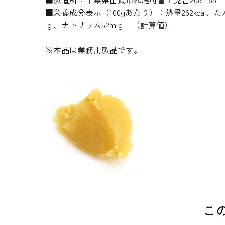
■栄養成分表示（100gあたり）：熱量262kcal、たん
ｇ、ナトリウム52mｇ （計算値）
※本品は業務用製品です。
こ