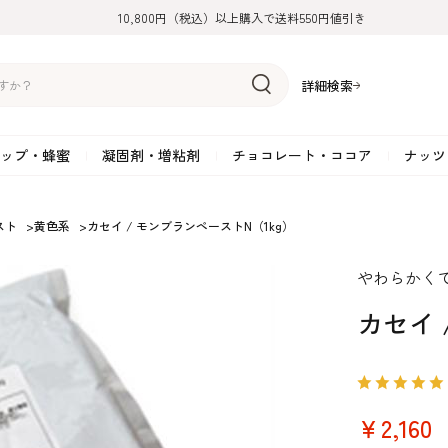
10,800円（税込）以上購入で送料550円値引き
詳細検索
ップ・蜂蜜
凝固剤・増粘剤
チョコレート・ココア
ナッツ
リーム
糖
アーモンド
ドライフルーツ
米粉
オイル・ラード
ゼラチン
水飴・転化糖・フォンダン
ココナッツ
ミックス粉
増粘剤・安定剤
ジャム・ソース・ペース
スイートチョコレート
ポテト・芋
スト
>
黄色系
>
カセイ / モンブランペーストN（1kg）
糖
クルミ
フルーツピューレ
野菜加工品
ペクチン
てん菜糖（ビート糖）
ペースト
その他粉類
SOSA
果汁・エキス
ミルクチョコレート
カボチャ・パ
やわらかく
糖・ブラウンシュガー
ピスタチオ
フルーツピール
雑穀類
寒天
メープル・モラセス
プラリネ
その他
粉末・顆粒
ホワイトチョコレート
その他のナッ
凝固剤・増粘剤
チョコレート・ココ
ナッツ・芋・栗・
カセイ 
ナ粉
ラメル加工品
ヘーゼルナッツ
フルーツホール・カット
でんぷん粉
アガー
シロップ・ソース
栗・マロン
フリーズドライ
ガナッシュ用チョコレー
ア
ボチャ
￥2,160