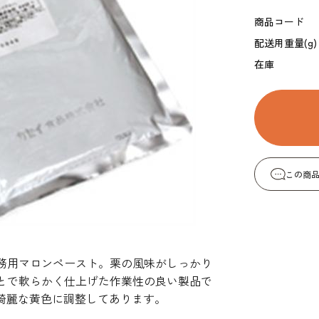
コーヒー・紅茶・ハ
酒類・アルコール
和風素材
商品コード
ーブ
配送用重量(g)
在庫
この商
務用マロンペースト。栗の風味がしっかり
とで軟らかく仕上げた作業性の良い製品で
綺麗な黄色に調整してあります。