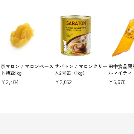
京マロン / マロンペース
サバトン / マロンクリー
田中食品興業
ト特級1kg
ム2号缶（1kg）
ルマイティ
R（1kg×6
￥2,484
￥2,052
￥5,670