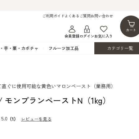
ご利用ガイド
よくあるご質問
お問い合わせ
カート
会員登録
ログイン
お気に入り
・芋・栗・カボチャ
フルーツ加工品
カテゴリ一覧
ト
蜂蜜・蜜蝋
シロップ漬け・水煮
フレーバーチョコレート
ココアパウダー
ンプキン
黒みつ・黒糖蜜
フルーツ洋酒漬け
洋生用チョコ・パータグラッセ
チップチョコ
て直ぐに使用可能な黄色いマロンペースト（業務用）
ツ・シード
ワッフルシュガー
フルーツゼスト
カカオマス・カカオバター
バトンショコラ
カ
フルーツ加工品
カスタード・フラワ
イースト・添
/ モンブランペーストN（1kg）
ト
その他の砂糖類
デコレーション用
カカオニブ
ーペースト
5.0
（1）
レビューを見る