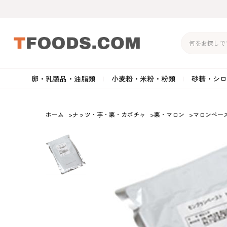
卵・乳製品・油脂類
小麦粉・米粉・粉類
砂糖・シロ
バター
強力粉
生クリーム・ホイップク
砂
ホーム
>
ナッツ・芋・栗・カボチャ
>
栗・マロン
>
マロンペー
マーガリン
準強力粉
その他の乳製品
粉
クリームチーズ
薄力粉
卵黄・卵白
黒
卵・乳製品・油脂類
小麦粉・米粉・粉類
砂糖・シロップ・蜂
その他のチーズ
全粒粉・ライ麦粉・セモリ
ショートニング
カ
蜜