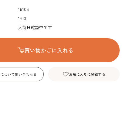
デコレーション･色
包材･ラッピング･デ
型・道具・そ
16106
素･キャンドル
ザートカップ
1200
入荷日確認中です
買い物かごに入れる
品について問い合わせる
お気に入りに登録する