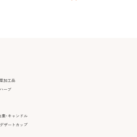
菜加工品
ハーブ
色素･キャンドル
･デザートカップ