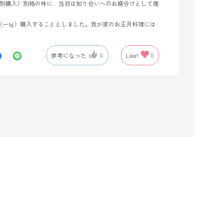
煮は別購入）別格の味に 当初は知り合いへのお裾分けとして複
袋（一㎏）購入することとしました。我が家のお正月料理には
参考になった
0
Like!
0