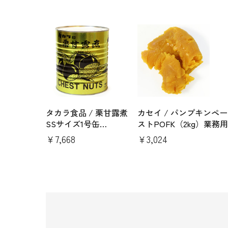
タカラ食品 / 栗甘露煮
カセイ / パンプキンペー
SSサイズ1号缶
ストPOFK（2kg）業務用
（CPMSS）
￥7,668
￥3,024