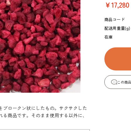
￥17,280
コーヒー・紅茶・ハ
酒類・アルコール
和風素材
ーブ
商品コード
配送用重量(g)
在庫
この商
をブロークン状にしたもの。サクサクした
れる商品です。そのまま使用する以外に、