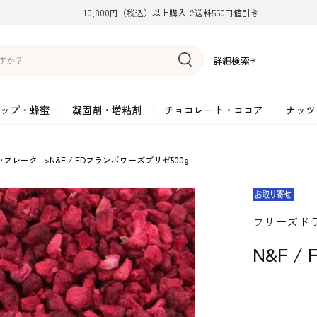
10,800円（税込）以上購入で送料550円値引き
詳細検索
ップ・蜂蜜
凝固剤・増粘剤
チョコレート・ココア
ナッツ
リーム
糖
アーモンド
ドライフルーツ
米粉
オイル・ラード
ゼラチン
水飴・転化糖・フォンダン
ココナッツ
ミックス粉
増粘剤・安定剤
ジャム・ソース・ペース
スイートチョコレート
ポテト・芋
･フレーク
>
N&F / FDフランボワーズブリゼ500g
糖
クルミ
フルーツピューレ
野菜加工品
ペクチン
てん菜糖（ビート糖）
ペースト
その他粉類
SOSA
果汁・エキス
ミルクチョコレート
カボチャ・パ
糖・ブラウンシュガー
ピスタチオ
フルーツピール
雑穀類
寒天
メープル・モラセス
プラリネ
その他
粉末・顆粒
ホワイトチョコレート
その他のナッ
凝固剤・増粘剤
チョコレート・ココ
ナッツ・芋・栗・
フリーズド
ナ粉
ラメル加工品
ヘーゼルナッツ
フルーツホール・カット
でんぷん粉
アガー
シロップ・ソース
栗・マロン
フリーズドライ
ガナッシュ用チョコレー
ア
ボチャ
N&F 