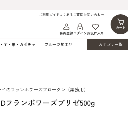
ご利用ガイド
よくあるご質問
お問い合わせ
カート
会員登録
ログイン
お気に入り
・芋・栗・カボチャ
フルーツ加工品
カテゴリ一覧
ト
蜂蜜・蜜蝋
シロップ漬け・水煮
フレーバーチョコレート
ココアパウダー
ンプキン
黒みつ・黒糖蜜
フルーツ洋酒漬け
洋生用チョコ・パータグラッセ
チップチョコ
ツ・シード
ワッフルシュガー
フルーツゼスト
カカオマス・カカオバター
バトンショコラ
カ
フルーツ加工品
カスタード・フラワ
イースト・添
ライのフランボワーズブロークン（業務用）
ト
その他の砂糖類
デコレーション用
カカオニブ
ーペースト
/ FDフランボワーズブリゼ500g