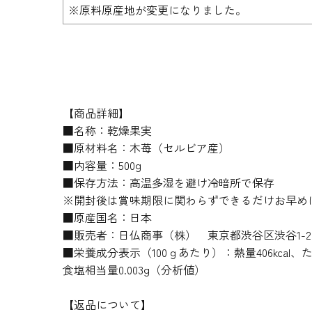
※原料原産地が変更になりました。
【商品詳細】
■名称：乾燥果実
■原材料名：木苺（セルビア産）
■内容量：500g
■保存方法：高温多湿を避け冷暗所で保存
※開封後は賞味期限に関わらずできるだけお早め
■原産国名：日本
■販売者：日仏商事（株） 東京都渋谷区渋谷1-20
■栄養成分表示（100ｇあたり）：熱量406kcal、たん
食塩相当量0.003g（分析値）
【返品について】