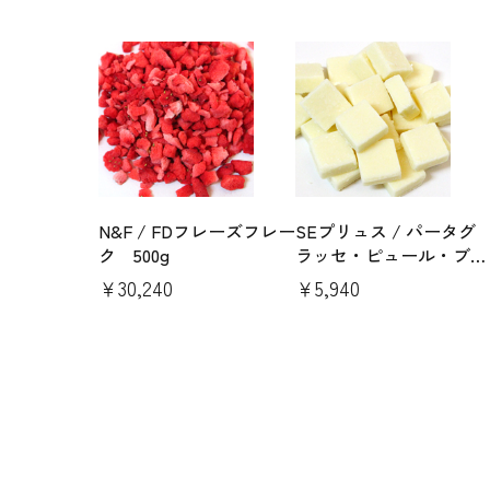
N&F / FDフレーズフレー
SEプリュス / パータグ
ク 500g
ラッセ・ピュール・ブラ
ンシュ（2kg）
￥30,240
￥5,940