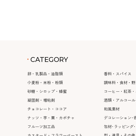
CATEGORY
卵・乳製品・油脂類
香料・スパイス
小麦粉・米粉・粉類
調味料・食材・野
砂糖・シロップ・蜂蜜
コーヒー・紅茶・
凝固剤・増粘剤
酒類・アルコール
チョコレート・ココア
和風素材
ナッツ・芋・栗・カボチャ
デコレーション･
フルーツ加工品
包材･ラッピング
カスタード・フラワーペースト
型・道具・その他