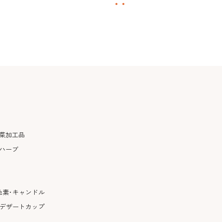
菜加工品
ハーブ
色素･キャンドル
･デザートカップ