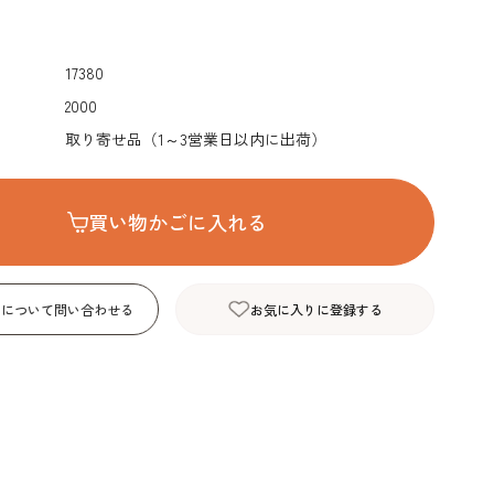
デコレーション･色
包材･ラッピング･デ
型・道具・そ
素･キャンドル
ザートカップ
17380
2000
取り寄せ品（1～3営業日以内に出荷）
買い物かごに入れる
品について問い合わせる
お気に入りに登録する