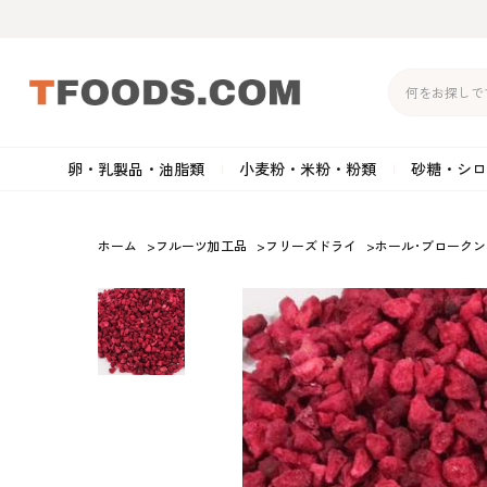
卵・乳製品・油脂類
小麦粉・米粉・粉類
砂糖・シロ
バター
強力粉
生クリーム・ホイップク
砂
ホーム
>
フルーツ加工品
>
フリーズドライ
>
ホール･ブロークン
マーガリン
準強力粉
その他の乳製品
粉
クリームチーズ
薄力粉
卵黄・卵白
黒
卵・乳製品・油脂類
小麦粉・米粉・粉類
砂糖・シロップ・蜂
その他のチーズ
全粒粉・ライ麦粉・セモリ
ショートニング
カ
蜜