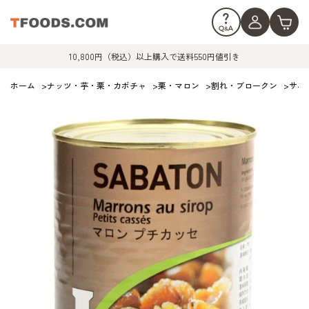
10,800円（税込）以上購入で送料550円値引き
ホーム
>
ナッツ・芋・栗・カボチャ
>
栗・マロン
>
割れ・ブロークン
>
サバト