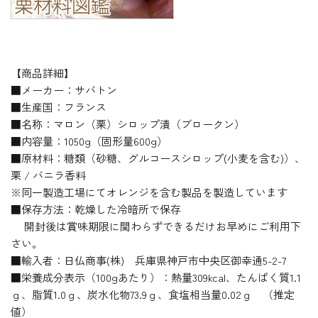
【商品詳細】
■メーカー：サバトン
■生産国：フランス
■名称：マロン（栗）シロップ漬（ブロークン）
■内容量：1050g（固形量600g）
■原材料：糖類（砂糖、グルコースシロップ(小麦を含む)）、
栗 / バニラ香料
※同一製造工場にてオレンジを含む製品を製造しています
■保存方法：乾燥した冷暗所で保存
開封後は賞味期限に関わらずできるだけお早めにご利用下
さい。
■輸入者：日仏商事(株) 兵庫県神戸市中央区御幸通5-2-7
■栄養成分表示（100gあたり）：熱量309kcal、たんぱく質1.1
ｇ、脂質1.0ｇ、炭水化物73.9ｇ、食塩相当量0.02ｇ （推定
値）