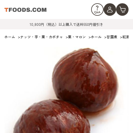
10,800円（税込）以上購入で送料550円値引き
ホーム
>
ナッツ・芋・栗・カボチャ
>
栗・マロン
>
ホール
>
甘露煮
>
紅清 /