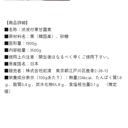
【商品詳細】
■名称：渋皮付栗甘露煮
■原材料名：栗（韓国産）、砂糖
■固形量：1900g
■内容総量：3500g
■使用上の注意：開缶後はなるべく早くご使用下さい。
■原産国名：日本
■販売者：株式会社紅清 東京都江戸川区鹿骨2-38-13
■栄養成分表示（100gあたり）：熱量234kcal、たんぱく質1.9
ｇ、脂質0.4ｇ、炭水化物55.8ｇ、食塩相当量0.1ｇ （推定
値）