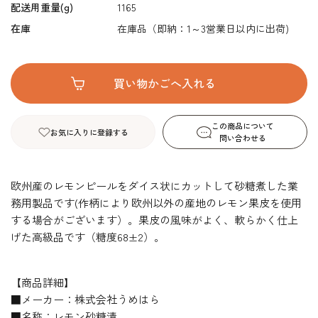
配送用重量(g)
1165
在庫
在庫品（即納：1～3営業日以内に出荷)
この商品について
お気に入りに登録する
問い合わせる
欧州産のレモンピールをダイス状にカットして砂糖煮した業
務用製品です(作柄により欧州以外の産地のレモン果皮を使用
する場合がございます）。果皮の風味がよく、軟らかく仕上
げた高級品です（糖度68±2）。
【商品詳細】
■メーカー：株式会社うめはら
■名称：レモン砂糖漬