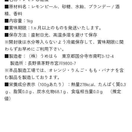
■原材料名：レモンピール、砂糖、水飴、ブランデー / 酒
精、香料
■内容量：1kg
■賞味期限：1ヵ月以上のものを発送いたします。
■保存方法：直射日光、高温多湿を避けて保存
※開封後は水分等入らないよう冷蔵保存して、賞味期限に関
わらずお早めにご利用下さい。
■製造者：（株）うめはら 東京都国分寺市南町3-12-4
製造所：長野県茅野市宮川9800-7
※本品製造工場では、オレンジ・りんご・もも・バナナを含
む製品を製造しております。
■栄養成分表示（100gあたり）：熱量278kcal、たんぱく質0.3
ｇ、脂質0.0ｇ、炭水化物68.1ｇ、食塩相当量0.0ｇ （推定
値）