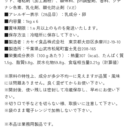
ット、増粘剤（加工澱粉）、酸味料、pH調整剤、香料、クチ
ナシ色素、乳化剤、酸化防止剤（V.E）
■アレルギー表示（28品目）：乳成分・卵
■内容量：1kgｘ6
■賞味期限：1ヵ月以上のものを発送いたします。
■保存方法：冷暗所に保存して下さい。
■製造者：カセイ食品株式会社 東京都大田区多摩川2-19-10
■製造所：千葉県山武市松尾町富士見台208-165
■栄養成分表示（100ｇあたり）：熱量307（kcal)、たんぱく質
1.5g、脂質9.8g、炭水化物59.8g、食塩相当量0.21g（計算値）
※原料の特性上、成分が多少不均一に見えますが品質・風味
には問題ありません。良く混ぜてからお使い下さい。
※開封後、使い残しは密封して冷蔵保存し、早めにお使い下
さい。
※切り口で手などを切らない様、取扱いに注意して下さい。
※袋のまま電子レンジで加熱しないで下さい。
※本品は業務用製品です。