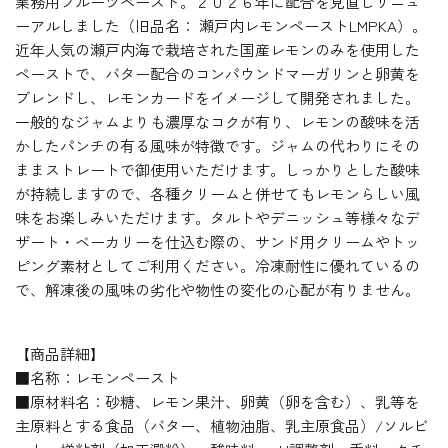
業務用フルーツペースト。２０２６年に配合を見直しリニュ
ーアルしました（旧品名： 瀬戸内レモンペーストLMPKA）。
近年人気の瀬戸内海で栽培された国産レモンのみを使用した
ペーストで、バター配合のコンパウンドマーガリンと卵黄を
ブレンドし、レモンカードをイメージして開発されました。
一般的なジャムよりも濃厚なコクが有り、レモンの酸味を活
かしたパンチの有る風味が特徴です。ジャムの代わりにその
ままストレートで御使用いただけます。しっかりとした酸味
が持続しますので、各種クリームと併せてもレモンらしい風
味をお楽しみいただけます。タルトやデニッシュ等様々なデ
ザート・ベーカリーを仕込む際の、サンド用クリームやトッ
ピング素材としてご利用ください。冷凍耐性に優れているの
で、解凍後の風味の劣化や物性の変化の心配が有りません。
【商品詳細】
■名称：レモンペースト
■原材料名：砂糖、レモン果汁、卵黄（卵を含む）、乳等を
主原料とする食品（バター、植物油脂、乳主原食品）/ソルビ