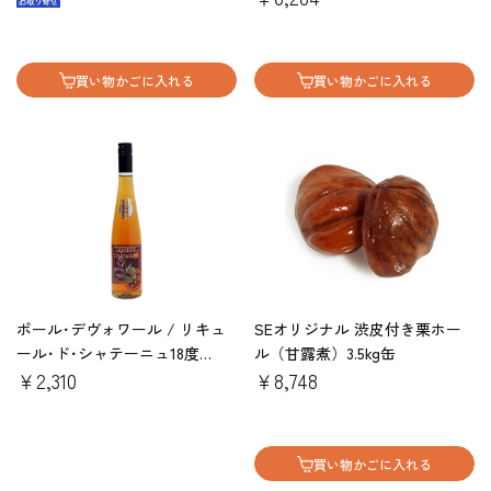
買い物かごに入れる
買い物かごに入れる
ポール･デヴォワール / リキュ
SEオリジナル 渋皮付き栗ホー
ール･ド･シャテーニュ18度
ル（甘露煮）3.5kg缶
500ml
￥2,310
￥8,748
買い物かごに入れる