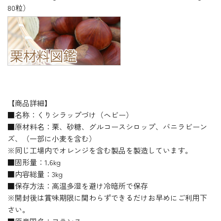
80粒）
【商品詳細】
■名称：くりシラップづけ（ヘビー）
■原材料名：栗、砂糖、グルコースシロップ、バニラビーン
ズ、（一部に小麦を含む）
※同じ工場内でオレンジを含む製品を製造しています。
■固形量：1.6kg
■内容総量：3kg
■保存方法：高温多湿を避け冷暗所で保存
※開封後は賞味期限に関わらずできるだけお早めにご利用下
さい。